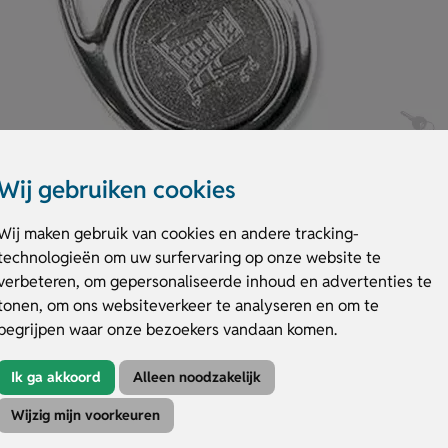
Wij gebruiken cookies
Wij maken gebruik van cookies en andere tracking-
technologieën om uw surfervaring op onze website te
verbeteren, om gepersonaliseerde inhoud en advertenties te
tonen, om ons websiteverkeer te analyseren en om te
et muntje stevig vast met een magneet. Je klikt het magnetische muntj
begrijpen waar onze bezoekers vandaan komen.
 drukvlak dat bedrukt kan worden met een doming in full colour. Een han
Ik ga akkoord
Alleen noodzakelijk
uder
Wijzig mijn voorkeuren
twerp op het drukvlak.