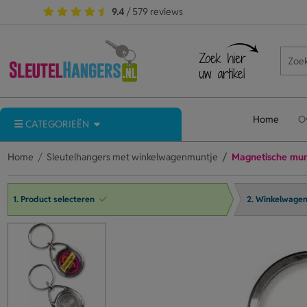
9.4
/ 579 reviews
Home
O
CATEGORIEËN
Home
Sleutelhangers met winkelwagenmuntje
Magnetische mu
1. Product selecteren
2. Winkelwage