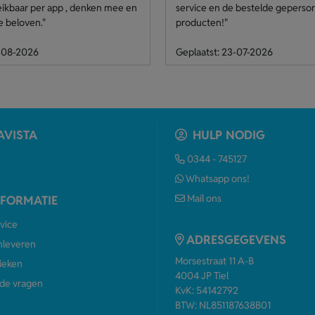
eikbaar per app , denken mee en
service en de bestelde geperso
e beloven."
producten!"
4-08-2026
Geplaatst: 23-07-2026
AVISTA
HULP NODIG
0344 - 745127
Whatsapp ons!
Mail ons
NFORMATIE
vice
ADRESGEGEVENS
anleveren
Morsestraat 11 A-B
ieken
4004 JP Tiel
de vragen
KvK: 54142792
BTW: NL851187638B01