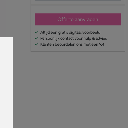
Offerte aanvragen
Altijd een gratis digitaal voorbeeld
Persoonlijk contact voor hulp & advies
Klanten beoordelen ons met een 9.4
e er
dige