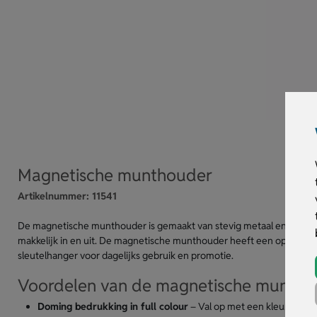
Magnetische munthouder
Artikelnummer:
11541
De magnetische munthouder is gemaakt van stevig metaal en houdt h
makkelijk in en uit. De magnetische munthouder heeft een opvallend
sleutelhanger voor dagelijks gebruik en promotie.
Voordelen van de magnetische muntho
Doming bedrukking in full colour
– Val op met een kleurrijk on