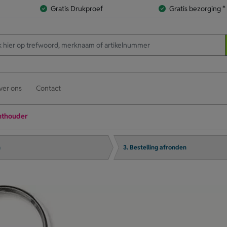
Gratis Drukproef
Gratis bezorging *
ver ons
Contact
nthouder
n
3. Bestelling afronden