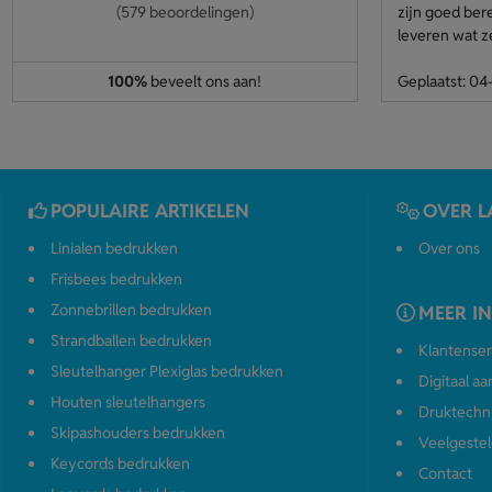
(579 beoordelingen)
zijn goed ber
leveren wat z
100%
beveelt ons aan!
Geplaatst: 0
POPULAIRE ARTIKELEN
OVER L
Linialen bedrukken
Over ons
Frisbees bedrukken
Zonnebrillen bedrukken
MEER I
Strandballen bedrukken
Klantenser
Sleutelhanger Plexiglas bedrukken
Digitaal a
Houten sleutelhangers
Druktechn
Skipashouders bedrukken
Veelgestel
Keycords bedrukken
Contact