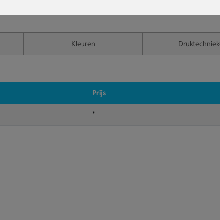
 houder.
Kleuren
Druktechniek
Prijs
*