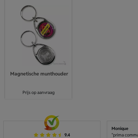
Magnetische munthouder
Prijs op aanvraag
Monique
9.4
"prima communi