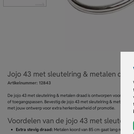
Jojo 43 met sleutelring & metalen draa
Artikelnummer:
12843
De jojo 43 met sleutelring & metalen draad is ontworpen voor dageli
of toegangspassen. Bevestig de jojo 43 met sleutelring & metalen dr
met jouw ontwerp voor extra herkenbaarheid of promotie.
Voordelen van de jojo 43 met sleutelri
Extra stevig draad:
Metalen koord van 85 cm gaat lang mee en b