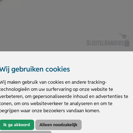
Wij gebruiken cookies
d
Wij maken gebruik van cookies en andere tracking-
technologieën om uw surfervaring op onze website te
jks gebruik. De sterke metalen draad van 85 cm biedt voldoende lengte vo
verbeteren, om gepersonaliseerde inhoud en advertenties te
aad eenvoudig aan je broek of riem met de badgeclip. Laat de voorzijde 
tonen, om ons websiteverkeer te analyseren en om te
begrijpen waar onze bezoekers vandaan komen.
ng & metalen draad
Ik ga akkoord
Alleen noodzakelijk
iedt veel bewegingsvrijheid.