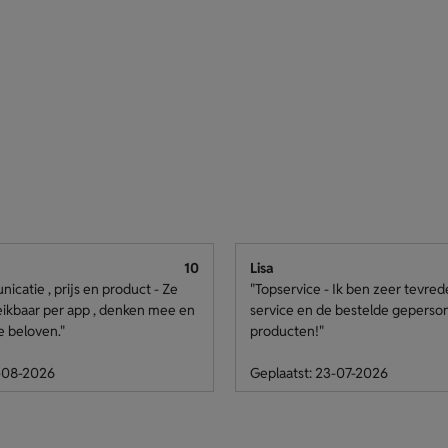
10
Lisa
catie , prijs en product - Ze
"Topservice - Ik ben zeer tevre
eikbaar per app , denken mee en
service en de bestelde geperso
e beloven."
producten!"
4-08-2026
Geplaatst: 23-07-2026