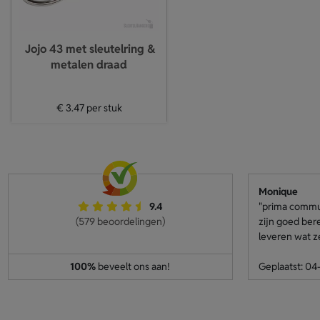
Jojo 43 met sleutelring &
metalen draad
€ 3.47
per stuk
Monique
9.4
"prima communi
(579 beoordelingen)
zijn goed ber
leveren wat z
100%
beveelt ons aan!
Geplaatst: 0