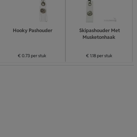
Hooky Pashouder
Skipashouder Met
Musketonhaak
€ 0.73
per stuk
€ 1.18
per stuk