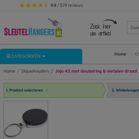
9.4
/ 579 reviews
Home
O
CATEGORIEËN
Home
Skipashouders
Jojo 43 met sleutelring & metalen draad
1. Product selecteren
2. Winkelwage