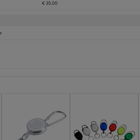
€ 35.00
e