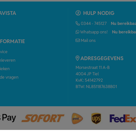
AVISTA
HULP NODIG
0344 - 745127
Nu bereikba
Whatsapp ons!
Nu bereikba
Mail ons
NFORMATIE
vice
ADRESGEGEVENS
anleveren
Morsestraat 11 A-B
ieken
4004 JP Tiel
de vragen
KvK: 54142792
BTW: NL851187638B01