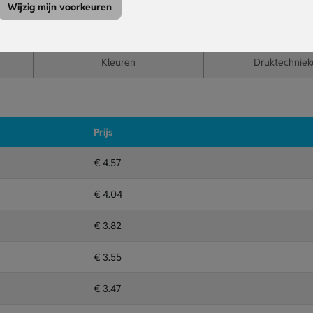
ek of riem met de badgeclip.
Wijzig mijn voorkeuren
enbaarheid of promotie.
Kleuren
Druktechniek
Prijs
€ 4.57
€ 4.04
€ 3.82
€ 3.55
€ 3.47