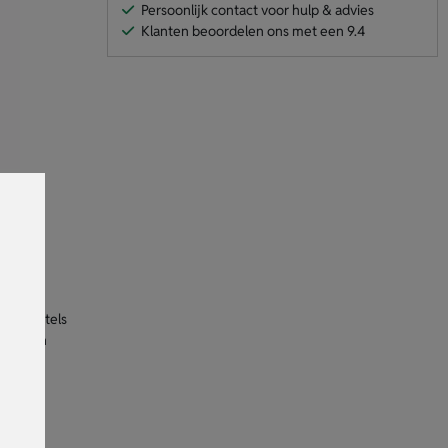
Persoonlijk contact voor hulp & advies
Klanten beoordelen ons met een 9.4
or sleutels
graveren