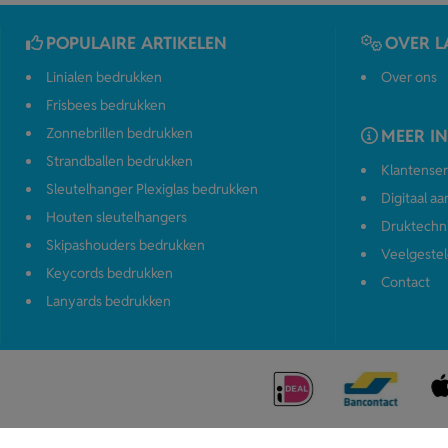
POPULAIRE ARTIKELEN
OVER L
Linialen bedrukken
Over ons
Frisbees bedrukken
Zonnebrillen bedrukken
MEER I
Strandballen bedrukken
Klantenser
Sleutelhanger Plexiglas bedrukken
Digitaal a
Houten sleutelhangers
Druktechn
Skipashouders bedrukken
Veelgestel
Keycords bedrukken
Contact
Lanyards bedrukken