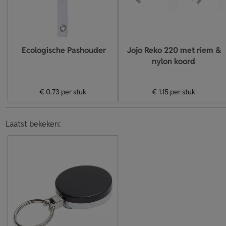
Ecologische Pashouder
Jojo Reko 220 met riem &
nylon koord
€ 0.73
per stuk
€ 1.15
per stuk
Laatst bekeken: