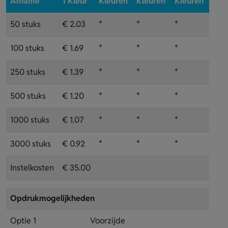
Afname
1 Kleur
Kleuren
Kleuren
Kleuren
50 stuks
€ 2.03
*
*
*
100 stuks
€ 1.69
*
*
*
250 stuks
€ 1.39
*
*
*
500 stuks
€ 1.20
*
*
*
1000 stuks
€ 1.07
*
*
*
3000 stuks
€ 0.92
*
*
*
Instelkosten
€ 35.00
Opdrukmogelijkheden
Optie 1
Voorzijde