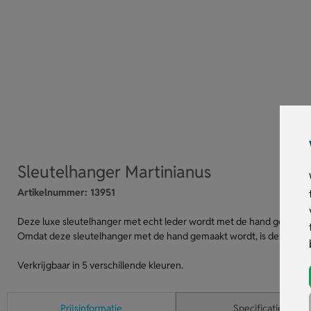
Sleutelhanger Martinianus
Artikelnummer:
13951
Deze luxe sleutelhanger met echt leder wordt met de hand gemaakt 
Omdat deze sleutelhanger met de hand gemaakt wordt, is de levertij
Verkrijgbaar in 5 verschillende kleuren.
Prijsinformatie
Specificaties