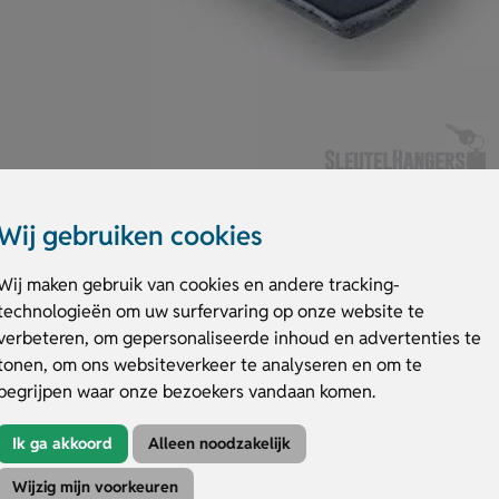
Wij gebruiken cookies
Wij maken gebruik van cookies en andere tracking-
technologieën om uw surfervaring op onze website te
verbeteren, om gepersonaliseerde inhoud en advertenties te
en is het ideale cadeau om aan iemand te schenken.
tonen, om ons websiteverkeer te analyseren en om te
d dan ook 4 tot 5 weken.
begrijpen waar onze bezoekers vandaan komen.
Ik ga akkoord
Alleen noodzakelijk
Wijzig mijn voorkeuren
Kleuren
Druktechniek