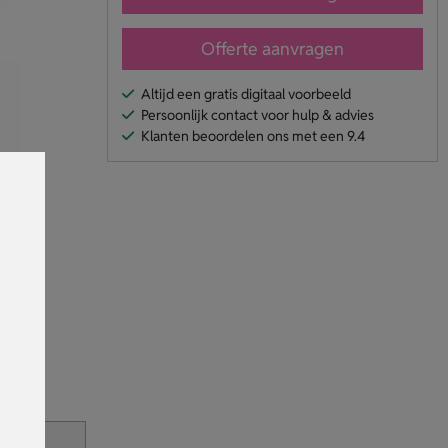
Offerte aanvragen
Altijd een gratis digitaal voorbeeld
Persoonlijk contact voor hulp & advies
Klanten beoordelen ons met een 9.4
en