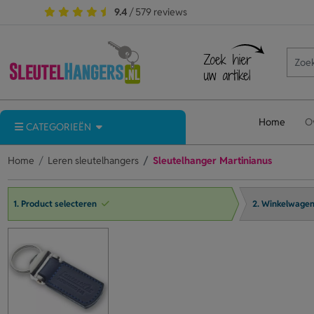
9.4
/ 579 reviews
Home
O
CATEGORIEËN
Home
Leren sleutelhangers
Sleutelhanger Martinianus
1. Product selecteren
2. Winkelwage