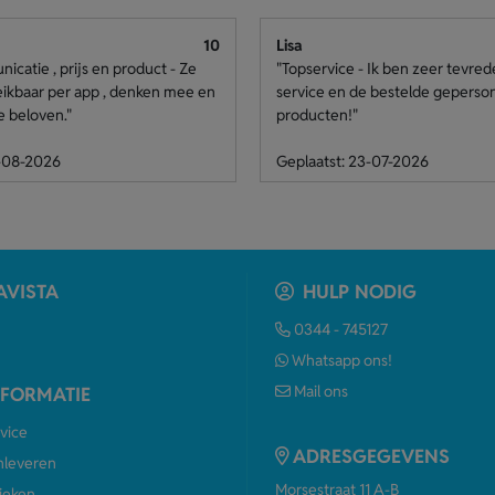
10
Lisa
catie , prijs en product - Ze
"Topservice - Ik ben zeer tevre
eikbaar per app , denken mee en
service en de bestelde geperso
e beloven."
producten!"
4-08-2026
Geplaatst: 23-07-2026
AVISTA
HULP NODIG
0344 - 745127
Whatsapp ons!
Mail ons
NFORMATIE
vice
ADRESGEGEVENS
anleveren
Morsestraat 11 A-B
ieken