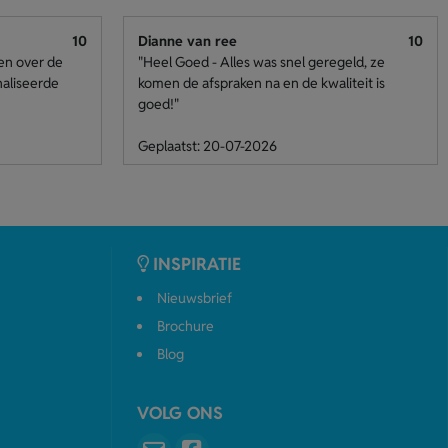
10
Dianne van ree
10
den over de
"Heel Goed - Alles was snel geregeld, ze
naliseerde
komen de afspraken na en de kwaliteit is
goed!"
Geplaatst: 20-07-2026
INSPIRATIE
Nieuwsbrief
Brochure
Blog
VOLG ONS