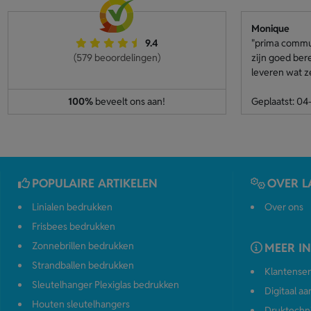
Monique
9.4
"prima communi
(579 beoordelingen)
zijn goed ber
leveren wat z
100%
beveelt ons aan!
Geplaatst: 0
POPULAIRE ARTIKELEN
OVER L
Linialen bedrukken
Over ons
Frisbees bedrukken
Zonnebrillen bedrukken
MEER I
Strandballen bedrukken
Klantenser
Sleutelhanger Plexiglas bedrukken
Digitaal a
Houten sleutelhangers
Druktechn