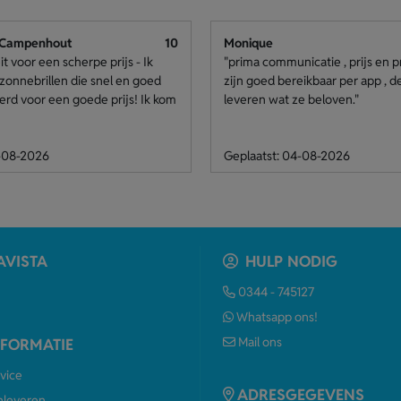
 Campenhout
10
Monique
it voor een scherpe prijs - Ik
"prima communicatie , prijs en p
zonnebrillen die snel en goed
zijn goed bereikbaar per app , 
rd voor een goede prijs! Ik kom
leveren wat ze beloven."
8-08-2026
Geplaatst: 04-08-2026
AVISTA
HULP NODIG
0344 - 745127
Whatsapp ons!
Mail ons
NFORMATIE
vice
ADRESGEGEVENS
anleveren