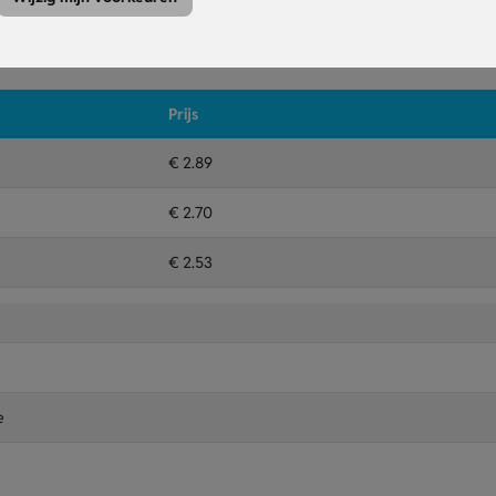
Kleuren
Druktechniek
Prijs
€ 2.89
€ 2.70
€ 2.53
e