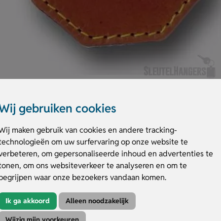
Wij gebruiken cookies
Wij maken gebruik van cookies en andere tracking-
technologieën om uw surfervaring op onze website te
verbeteren, om gepersonaliseerde inhoud en advertenties te
het ideale cadeau om aan iemand te schenken.
tonen, om ons websiteverkeer te analyseren en om te
ijd dan ook 4 tot 5 weken.
begrijpen waar onze bezoekers vandaan komen.
Ik ga akkoord
Alleen noodzakelijk
Wijzig mijn voorkeuren