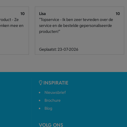
10
Lisa
10
roduct - Ze
"Topservice - Ik ben zeer tevreden over de
denken mee en
service en de bestelde gepersonaliseerde
producten!"
Geplaatst: 23-07-2026
INSPIRATIE
Nieuwsbrief
Brochure
Blog
VOLG ONS