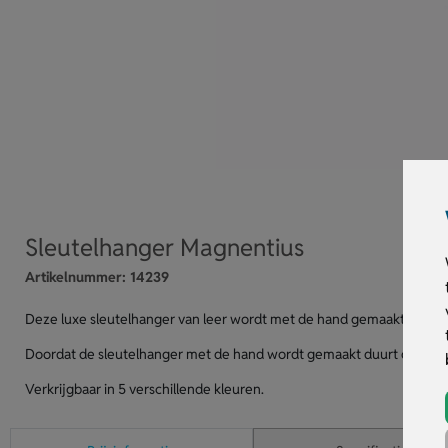
Sleutelhanger Magnentius
Artikelnummer:
14239
Deze luxe sleutelhanger van leer wordt met de hand gemaakt en is 
Doordat de sleutelhanger met de hand wordt gemaakt duurt de levert
Verkrijgbaar in 5 verschillende kleuren.