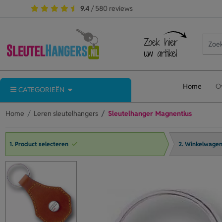
9.4
/ 580 reviews
Home
O
CATEGORIEËN
Home
Leren sleutelhangers
Sleutelhanger Magnentius
1. Product selecteren
2. Winkelwage