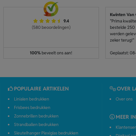
Kwinten Van
9.4
"Prima kwalite
(580 beoordelingen)
bestelde 250 
werden geleve
zeker terug!"
100%
beveelt ons aan!
Geplaatst: 0
POPULAIRE ARTIKELEN
OVER L
Linialen bedrukken
Over ons
Frisbees bedrukken
Zonnebrillen bedrukken
MEER I
Strandballen bedrukken
Klantenser
Sleutelhanger Plexiglas bedrukken
Digitaal a