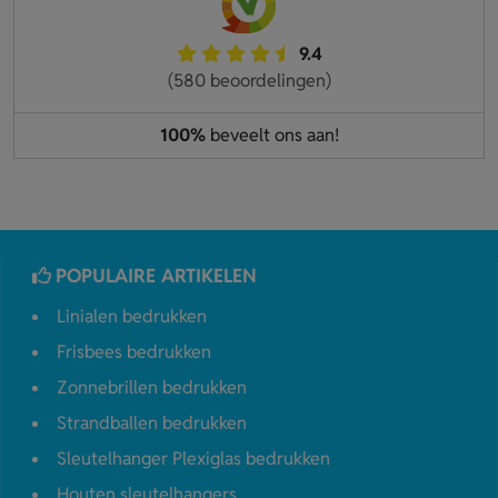
9.4
(580 beoordelingen)
100%
beveelt ons aan!
POPULAIRE ARTIKELEN
Linialen bedrukken
Frisbees bedrukken
Zonnebrillen bedrukken
Strandballen bedrukken
Sleutelhanger Plexiglas bedrukken
Houten sleutelhangers