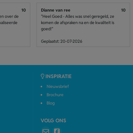
10
Dianne van ree
10
den over de
"Heel Goed - Alles was snel geregeld, ze
naliseerde
komen de afspraken na en de kwaliteit is
goed!"
Geplaatst: 20-07-2026
INSPIRATIE
Nieuwsbrief
Brochure
Blog
VOLG ONS