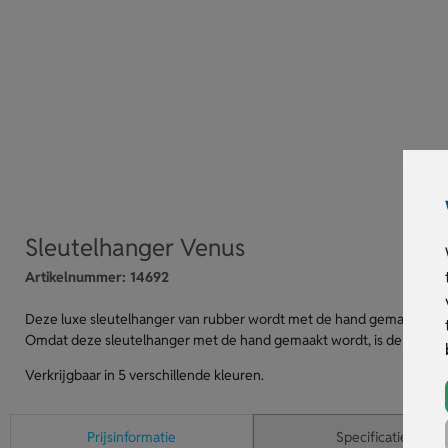
Sleutelhanger Venus
Artikelnummer:
14692
Deze luxe sleutelhanger van rubber wordt met de hand gemaakt en i
Omdat deze sleutelhanger met de hand gemaakt wordt, is de levertij
Verkrijgbaar in 5 verschillende kleuren.
Prijsinformatie
Specificaties