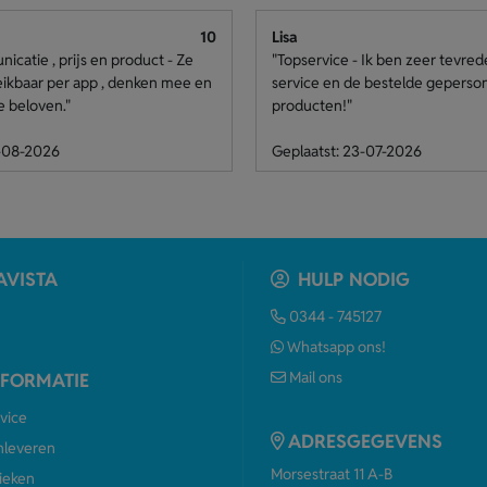
10
Lisa
catie , prijs en product - Ze
"Topservice - Ik ben zeer tevre
eikbaar per app , denken mee en
service en de bestelde geperso
e beloven."
producten!"
4-08-2026
Geplaatst: 23-07-2026
AVISTA
HULP NODIG
0344 - 745127
Whatsapp ons!
Mail ons
NFORMATIE
vice
ADRESGEGEVENS
anleveren
Morsestraat 11 A-B
ieken