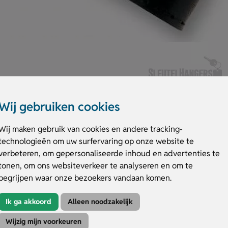
Wij gebruiken cookies
Wij maken gebruik van cookies en andere tracking-
technologieën om uw surfervaring op onze website te
verbeteren, om gepersonaliseerde inhoud en advertenties te
s het ideale cadeau om aan iemand te schenken.
tonen, om ons websiteverkeer te analyseren en om te
d dan ook 4 tot 5 weken.
begrijpen waar onze bezoekers vandaan komen.
Ik ga akkoord
Alleen noodzakelijk
Wijzig mijn voorkeuren
Kleuren
Druktechniek