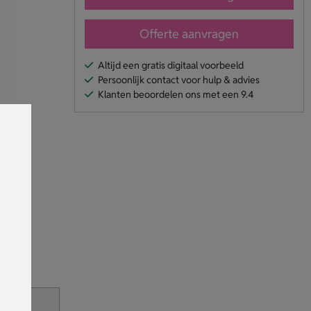
Offerte aanvragen
Altijd een gratis digitaal voorbeeld
Persoonlijk contact voor hulp & advies
Klanten beoordelen ons met een 9.4
en