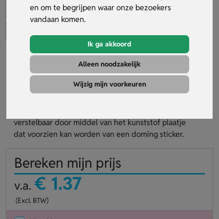
en om te begrijpen waar onze bezoekers
vandaan komen.
Ik ga akkoord
Paracord keycord
Alleen noodzakelijk
Artikelnummer:
23912
Wijzig mijn voorkeuren
Keycord gemaakt van paracord met kunststof
veiligheidssluiting en metalen haak. De keycord is
verstelbaar door middel van het kunststof plaatje
dat voorzien kan worden van een doming sticker.
Bereken mijn prijs
€ 1.37
v.a.
(Excl. BTW)