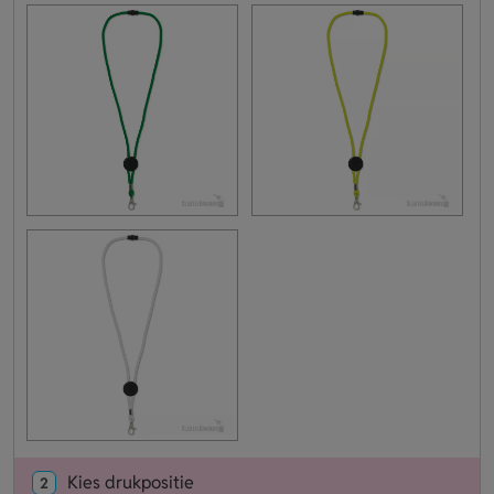
Kies drukpositie
2