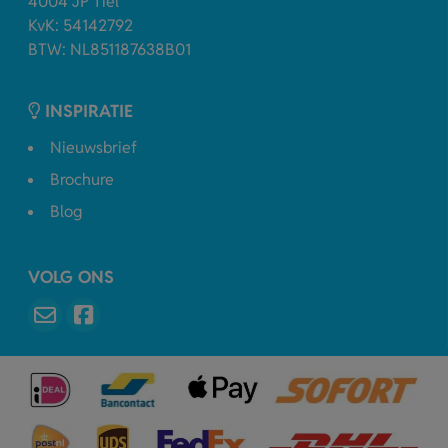
4004 JP Tiel
KvK: 54142792
BTW: NL851187638B01
INSPIRATIE
Nieuwsbrief
Brochure
Blog
VOLG ONS