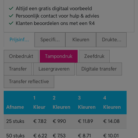
Altijd een gratis digitaal voorbeeld
Persoonlijk contact voor hulp & advies
Klanten beoordelen ons met een 9.4
Prijsinformatie
Specificaties
Kleuren
Druktechnieken
Onbedrukt
Tampondruk
Zeefdruk
Transfer
Lasergraveren
Digitale transfer
Transfer reflective
1
2
3
4
Afname
Kleur
Kleuren
Kleuren
Kleuren
25 stuks
€ 7.82
€ 9.90
€ 11.89
€ 14.08
50 stuks
€ 6.22
€ 7.53
€ 8.71
€ 10.01