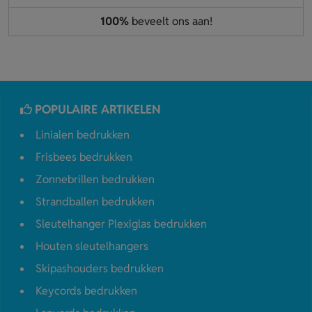
100%
beveelt ons aan!
POPULAIRE ARTIKELEN
Linialen bedrukken
Frisbees bedrukken
Zonnebrillen bedrukken
Strandballen bedrukken
Sleutelhanger Plexiglas bedrukken
Houten sleutelhangers
Skipashouders bedrukken
Keycords bedrukken