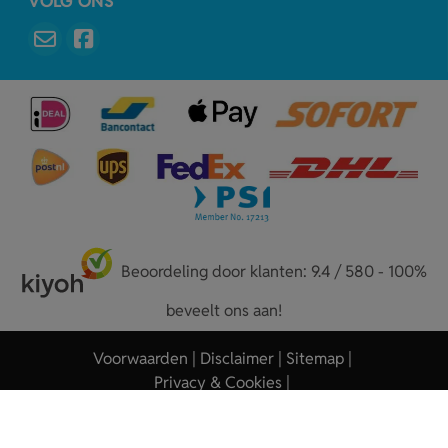
VOLG ONS
Beoordeling door klanten: 9.4 / 580 - 100%
beveelt ons aan!
Voorwaarden
Disclaimer
Sitemap
Privacy & Cookies
Copyright © 2026 - Sleutelhangers.nl