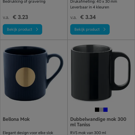
Bedrukking of gravering
Drukafmeting: 40 x 30 mm
Leverbaar in 4 kleuren
€ 3.23
€ 3.34
v.a.
v.a.
Bekijk product
Bekijk product
Bellona Mok
Dubbelwandige mok 300
ml Taniss
Elegant design voor elke slok
RVS mok van 300 ml