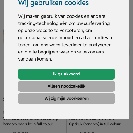
Wij gebruiken cookies
Wij maken gebruik van cookies en andere
tracking-technologieën om uw surfervaring
op onze website te verbeteren, om
gepersonaliseerde inhoud en advertenties te
tonen, om ons websiteverkeer te analyseren
en om te begrijpen waar onze bezoekers
vandaan komen.
Ik ga akkoord
Alleen noodzakelijk
Wijzig mijn voorkeuren
Sublimatie mok 300 ml
Lutin Espresso Mok 80 ml
Mok van 300 ml
Speciaal voor espresso
Opdruk is vaatwasserbestendig
Alleen leverbaar in het wit
Rondom bedrukt in full colour
Opdruk (rondom) in full colour