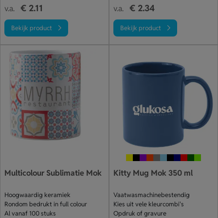
€ 2.11
€ 2.34
v.a.
v.a.
Bekijk product
Bekijk product
Multicolour Sublimatie Mok
Kitty Mug Mok 350 ml
Hoogwaardig keramiek
Vaatwasmachinebestendig
Rondom bedrukt in full colour
Kies uit vele kleurcombi's
Al vanaf 100 stuks
Opdruk of gravure