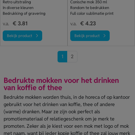
Retro uitstraling
Conische mok 350 ml
In diverse kleuren
Rondom te bedrukken
Bedrukking of gravering
Full color sublimatie print
€ 3.81
€ 4.23
v.a.
v.a.
Bekijk product
Bekijk product
1
2
Bedrukte mokken voor het drinken
van koffie of thee
Bedrukte mokken worden thuis, in de horeca of op kantoor
gebruikt voor het drinken van koffie, thee of andere
(warme) dranken. Maar ze zijn ook perfect als
promotiemateriaal of relatiegeschenk om je merk te
promoten. Zeker als je kiest voor een mok met logo of mok
met naam, want bij ieder kopje koffie of thee zal jouw merk