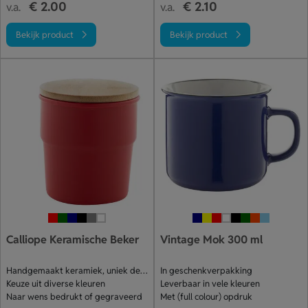
€ 2.00
€ 2.10
v.a.
v.a.
Bekijk product
Bekijk product
Calliope Keramische Beker
Vintage Mok 300 ml
Handgemaakt keramiek, uniek design
In geschenkverpakking
Keuze uit diverse kleuren
Leverbaar in vele kleuren
Naar wens bedrukt of gegraveerd
Met (full colour) opdruk