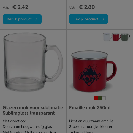
€ 2.42
€ 2.80
v.a.
v.a.
Bekijk product
Bekijk product
Glazen mok voor sublimatie
Emaille mok 350ml
Sublimgloss transparant
Met groot oor
Licht en duurzaam emaille
Duurzaam hoogwaardig glas
Stoere natuurlijke kleuren
Met (rondom) full colour opdruk
Te bedrukken