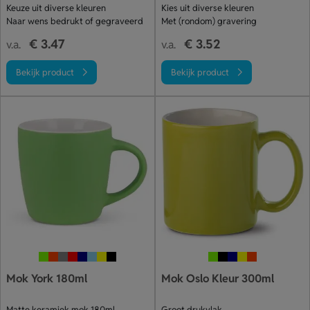
Keuze uit diverse kleuren
Kies uit diverse kleuren
Naar wens bedrukt of gegraveerd
Met (rondom) gravering
€ 3.47
€ 3.52
v.a.
v.a.
Bekijk product
Bekijk product
Mok York 180ml
Mok Oslo Kleur 300ml
Matte keramiek mok 180ml
Groot drukvlak