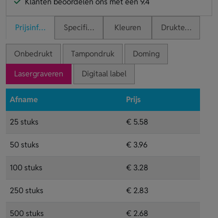
Klanten beoordelen ons met een 9.4
Prijsinformatie
Specificaties
Kleuren
Druktechnieken
Onbedrukt
Tampondruk
Doming
Lasergraveren
Digitaal label
Afname
Prijs
25 stuks
€ 5.58
50 stuks
€ 3.96
100 stuks
€ 3.28
250 stuks
€ 2.83
500 stuks
€ 2.68