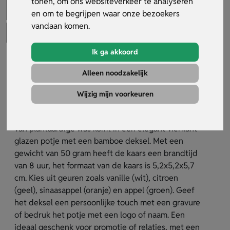
tonen, om ons websiteverkeer te analyseren
en om te begrijpen waar onze bezoekers
vandaan komen.
Ik ga akkoord
Vierkante geurkaars
Alleen noodzakelijk
Artikelnummer:
29807
Wijzig mijn voorkeuren
De vierkante geurkaars is de perfecte keuze voor
wie stijl en duurzaamheid waardeert. Deze kaars
van plantaardige was komt in een elegant vierkant
glazen potje met een bamboe deksel. Met een
gewicht van 50 gram heeft de kaars een brandtijd
van 8 uur, het formaat van de kaars is 5,2x5,2x5,7
cm. Kies uit geuren zoals vanille (wit), citroen
(geel), sinaasappel (oranje) en appel (groen). Geef
het deksel een persoonlijke touch met een gravure
of bedruk het potje met een logo of naam. Een
ideaal geschenk voor promotie of relaties, met een