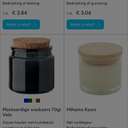
Bedrukking of doming
Bedrukking of gravering
€ 2.84
€ 3.06
v.a.
v.a.
Bekijk product
Bekijk product
Plantaardige waskaars 70gr
Mihama Kaars
Valo
Glazen houder met kurkdeksel
Met vanillegeur
Leverbaar in 4 kleuren
Bedrukking of gravering