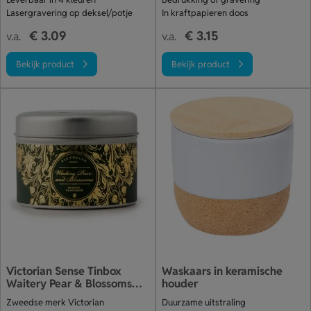
Lasergravering op deksel/potje
In kraftpapieren doos
€ 3.09
€ 3.15
v.a.
v.a.
Bekijk product
Bekijk product
Victorian Sense Tinbox
Waskaars in keramische
Waitery Pear & Blossoms
houder
geurkaars
Zweedse merk Victorian
Duurzame uitstraling