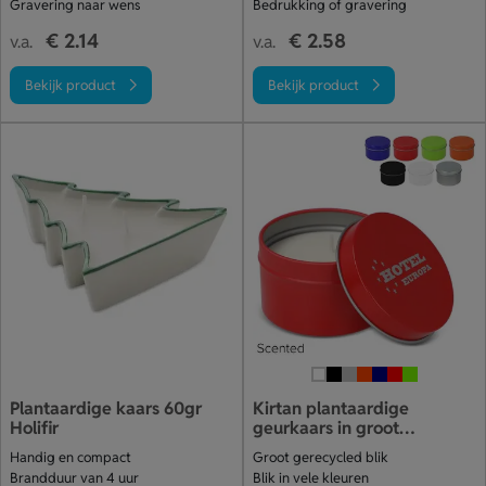
Gravering naar wens
Bedrukking of gravering
€ 2.14
€ 2.58
v.a.
v.a.
Bekijk product
Bekijk product
Plantaardige kaars 60gr
Kirtan plantaardige
Holifir
geurkaars in groot
gerecycled blik
Handig en compact
Groot gerecycled blik
Brandduur van 4 uur
Blik in vele kleuren