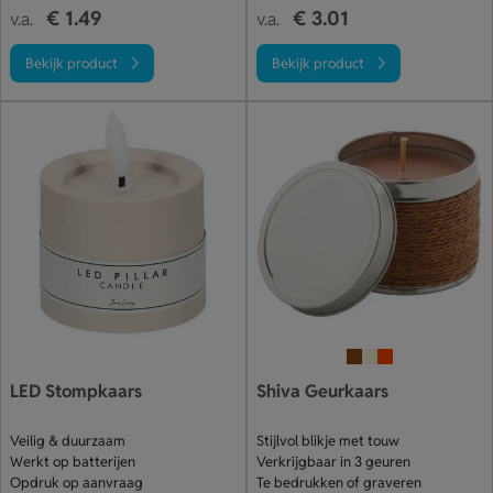
€ 1.49
€ 3.01
v.a.
v.a.
Bekijk product
Bekijk product
LED Stompkaars
Shiva Geurkaars
Veilig & duurzaam
Stijlvol blikje met touw
Werkt op batterijen
Verkrijgbaar in 3 geuren
Opdruk op aanvraag
Te bedrukken of graveren