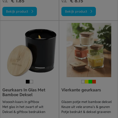
€ 1.85
€ 8.15
v.a.
v.a.
Bekijk product
Bekijk product
Geurkaars In Glas Met
Vierkante geurkaars
Bamboe Deksel
Wooosh kaars in giftbox
Glazen potje met bamboe deksel
Met glas in het zwart of wit
Keuze uit vele aroma's & geuren
Deksel & giftbox bedrukken
Potje bedrukt & deksel graveren