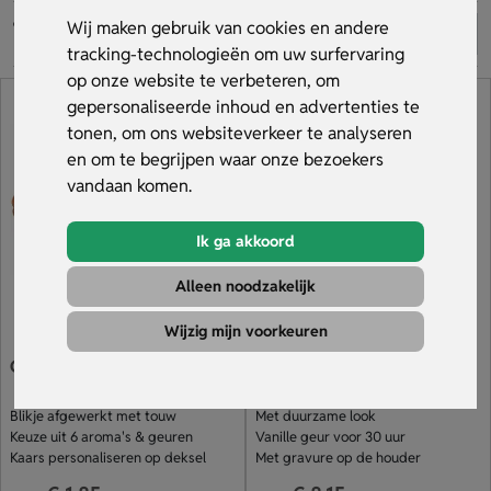
huiskamer. Bestel en ontvang gratis een digitaal voorbeeld.
Wij maken gebruik van cookies en andere
Bekijk ons aanbod.
tracking-technologieën om uw surfervaring
op onze website te verbeteren, om
gepersonaliseerde inhoud en advertenties te
tonen, om ons websiteverkeer te analyseren
en om te begrijpen waar onze bezoekers
vandaan komen.
Ik ga akkoord
Alleen noodzakelijk
Wijzig mijn voorkeuren
Geurkaars in blikje
Geurkaars in bamboe
houder
Blikje afgewerkt met touw
Met duurzame look
Keuze uit 6 aroma's & geuren
Vanille geur voor 30 uur
Kaars personaliseren op deksel
Met gravure op de houder