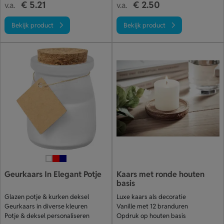
€ 5.21
€ 2.50
v.a.
v.a.
Bekijk product
Bekijk product
Geurkaars In Elegant Potje
Kaars met ronde houten
basis
Glazen potje & kurken deksel
Luxe kaars als decoratie
Geurkaars in diverse kleuren
Vanille met 12 branduren
Potje & deksel personaliseren
Opdruk op houten basis