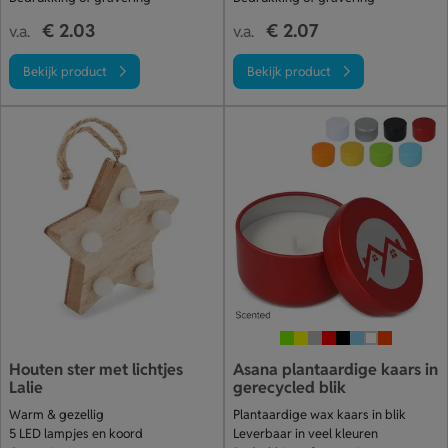
€ 2.03
€ 2.07
v.a.
v.a.
Bekijk product
Bekijk product
Houten ster met lichtjes
Asana plantaardige kaars in
Lalie
gerecycled blik
Warm & gezellig
Plantaardige wax kaars in blik
5 LED lampjes en koord
Leverbaar in veel kleuren