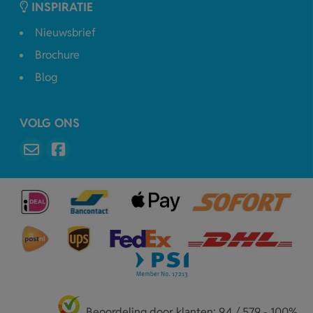
INSPIRATIE
Nieuwsbrief
Brochure
Blog
VOLG ONS
Beoordeling door klanten: 9.4 / 579 - 100%