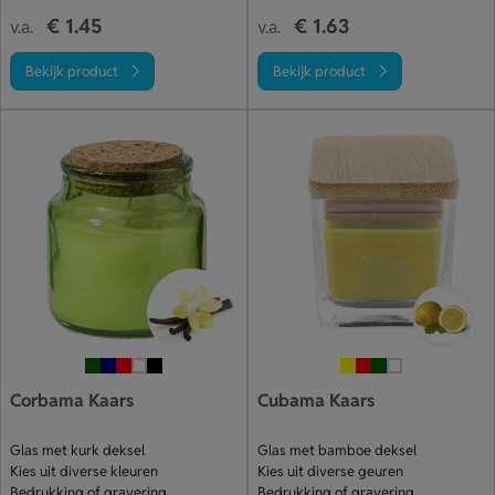
€ 1.45
€ 1.63
v.a.
v.a.
Bekijk product
Bekijk product
Corbama Kaars
Cubama Kaars
Glas met kurk deksel
Glas met bamboe deksel
Kies uit diverse kleuren
Kies uit diverse geuren
Bedrukking of gravering
Bedrukking of gravering