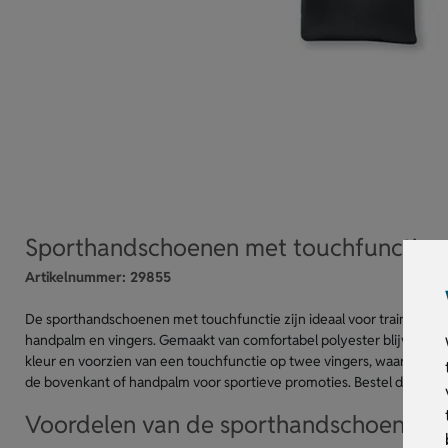
Sporthandschoenen met touchfunctie
Artikelnummer:
29855
De sporthandschoenen met touchfunctie zijn ideaal voor trainingen en
handpalm en vingers. Gemaakt van comfortabel polyester blijven je
kleur en voorzien van een touchfunctie op twee vingers, waardoor j
de bovenkant of handpalm voor sportieve promoties. Bestel de spo
Voordelen van de sporthandschoenen m