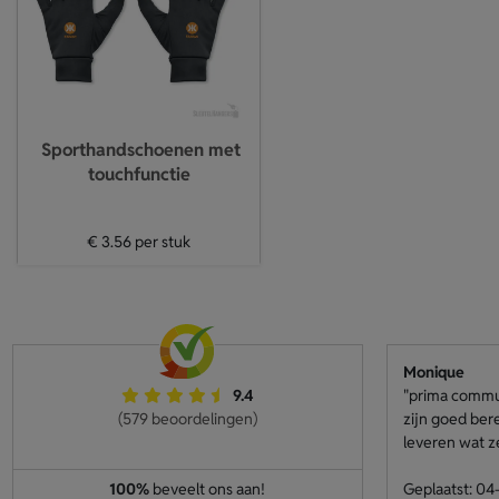
Sporthandschoenen met
touchfunctie
€ 3.56
per stuk
Monique
9.4
"prima communi
(579 beoordelingen)
zijn goed ber
leveren wat z
100%
beveelt ons aan!
Geplaatst: 0