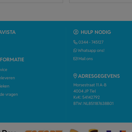
AVISTA
HULP NODIG
0344 - 745127
Whatsapp ons!
Mail ons
NFORMATIE
vice
ADRESGEGEVENS
anleveren
Morsestraat 11 A-B
ieken
4004 JP Tiel
de vragen
KvK: 54142792
BTW: NL851187638B01