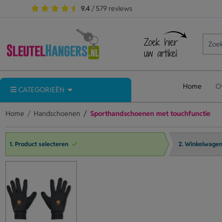
9.4
/ 579 reviews
Home
O
CATEGORIEËN
Home
Handschoenen
Sporthandschoenen met touchfunctie
1. Product selecteren
2. Winkelwage