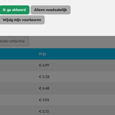
vig vasthoudt tijdens activiteiten.
g zonder de handschoenen uit te trekken.
Ik ga akkoord
Alleen noodzakelijk
oor promotie of herkenbaarheid.
Wijzig mijn voorkeuren
Kleuren
Druktechniek
ansfer reflective
Prijs
€ 6.99
€ 5.28
€ 4.48
€ 3.93
€ 3.72