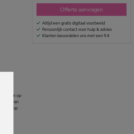
Offerte aanvragen
Altijd een gratis digitaal voorbeeld
Persoonlijk contact voor hulp & advies
Klanten beoordelen ons met een 9.4
p stippen op
 zwart van
of naam op
eet!