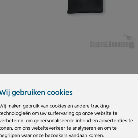
Wij gebruiken cookies
 outdoor activiteiten. Ze bieden uitstekende grip dankzij de PVC antisli
 handen warm en comfortabel tijdens elke workout. De handschoenen zijn
Wij maken gebruik van cookies en andere tracking-
e eenvoudig je smartphone kunt bedienen. Personaliseer ze met je logo 
technologieën om uw surfervaring op onze website te
rthandschoenen met touchfunctie vandaag nog en maak je workout compl
verbeteren, om gepersonaliseerde inhoud en advertenties te
tonen, om ons websiteverkeer te analyseren en om te
et touchfunctie
begrijpen waar onze bezoekers vandaan komen.