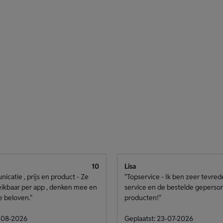
10
Lisa
catie , prijs en product - Ze
"Topservice - Ik ben zeer tevre
eikbaar per app , denken mee en
service en de bestelde geperso
e beloven."
producten!"
4-08-2026
Geplaatst: 23-07-2026