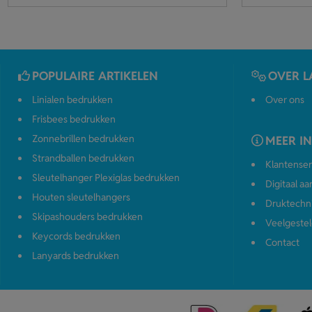
POPULAIRE ARTIKELEN
OVER L
Linialen bedrukken
Over ons
Frisbees bedrukken
Zonnebrillen bedrukken
MEER I
Strandballen bedrukken
Klantenser
Sleutelhanger Plexiglas bedrukken
Digitaal a
Houten sleutelhangers
Druktechn
Skipashouders bedrukken
Veelgestel
Keycords bedrukken
Contact
Lanyards bedrukken