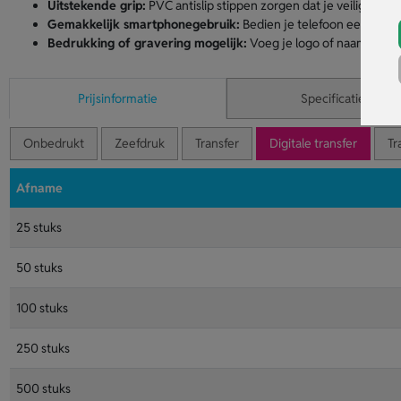
Uitstekende grip:
PVC antislip stippen zorgen dat je veilig en ste
Gemakkelijk smartphonegebruik:
Bedien je telefoon eenvoudi
Bedrukking of gravering mogelijk:
Voeg je logo of naam toe v
Prijsinformatie
Specificaties
Onbedrukt
Zeefdruk
Transfer
Digitale transfer
Tr
Afname
25 stuks
50 stuks
100 stuks
250 stuks
500 stuks