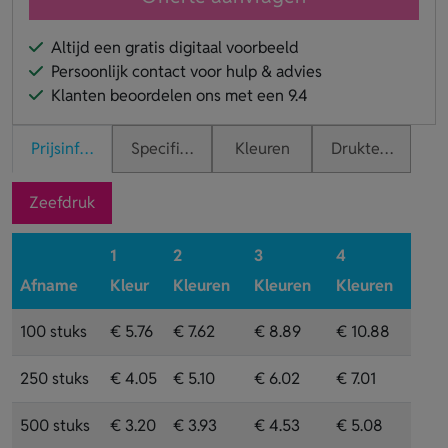
Altijd een gratis digitaal voorbeeld
Persoonlijk contact voor hulp & advies
Klanten beoordelen ons met een 9.4
Prijsinformatie
Specificaties
Kleuren
Druktechnieken
Zeefdruk
1
2
3
4
Afname
Kleur
Kleuren
Kleuren
Kleuren
100 stuks
€ 5.76
€ 7.62
€ 8.89
€ 10.88
250 stuks
€ 4.05
€ 5.10
€ 6.02
€ 7.01
500 stuks
€ 3.20
€ 3.93
€ 4.53
€ 5.08