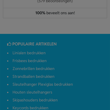
(579 beoordelingen)
100%
beveelt ons aan!
POPULAIRE ARTIKELEN
Linialen bedrukken
Frisbees bedrukken
Zonnebrillen bedrukken
Strandballen bedrukken
Sleutelhanger Plexiglas bedrukken
Houten sleutelhangers
Skipashouders bedrukken
Keycords bedrukken