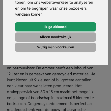
tonen, om ons websiteverkeer te analyseren
en om te begrijpen waar onze bezoekers
vandaan komen.
Ik ga akkoord
Gerecycled emmer (12 L)
Alleen noodzakelijk
Artikelnummer:
30056
Wijzig mijn voorkeuren
De gerecyclede emmer is een duurzame keuze
voor promotionele doeleinden. Dankzij het stevige
metalen hengsel gebruik je de emmer eenvoudig
en betrouwbaar. De emmer heeft een inhoud van
12 liter en is gemaakt van gerecycled materiaal. Je
kunt kiezen uit 9 kleuren of bij grotere aantallen
een kleur naar wens laten produceren. Het
drukoppervlak van 30 x 15 cm maakt het mogelijk
om je logo of boodschap in maximaal 5 kleuren te
bedrukken. De gerecyclede emmer is perfect als
relatiegeschenk voor de bouw- of agrarische