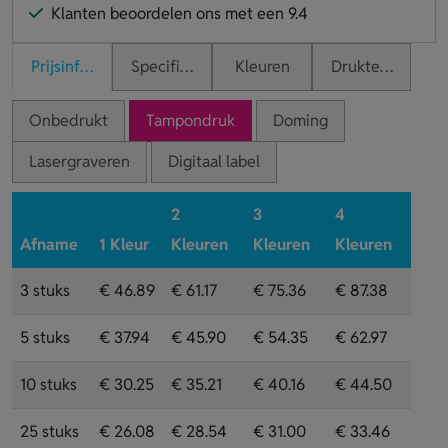
Klanten beoordelen ons met een 9.4
Prijsinformatie
Specificaties
Kleuren
Druktechnieken
Onbedrukt
Tampondruk
Doming
Lasergraveren
Digitaal label
2
3
4
Afname
1 Kleur
Kleuren
Kleuren
Kleuren
3 stuks
€ 46.89
€ 61.17
€ 75.36
€ 87.38
5 stuks
€ 37.94
€ 45.90
€ 54.35
€ 62.97
10 stuks
€ 30.25
€ 35.21
€ 40.16
€ 44.50
25 stuks
€ 26.08
€ 28.54
€ 31.00
€ 33.46