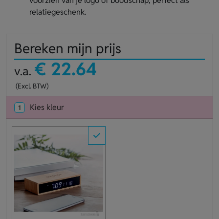
voorzien van je logo of boodschap, perfect als
relatiegeschenk.
Bereken mijn prijs
€ 22.64
v.a.
(Excl. BTW)
Kies kleur
1