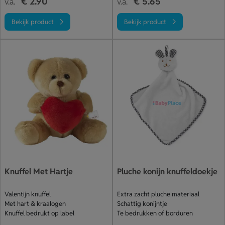
€ 2.90
€ 5.65
v.a.
v.a.
Bekijk product
Bekijk product
Knuffel Met Hartje
Pluche konijn knuffeldoekje
Valentijn knuffel
Extra zacht pluche materiaal
Met hart & kraalogen
Schattig konijntje
Knuffel bedrukt op label
Te bedrukken of borduren