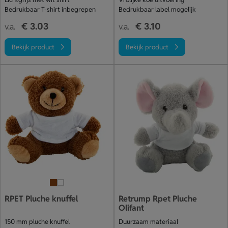
Bedrukbaar T-shirt inbegrepen
Bedrukbaar label mogelijk
€ 3.03
€ 3.10
v.a.
v.a.
Bekijk product
Bekijk product
RPET Pluche knuffel
Retrump Rpet Pluche
Olifant
150 mm pluche knuffel
Duurzaam materiaal