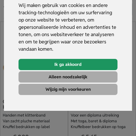
voorbeeld en profiteer van snelle levering binnen 10 dagen.
Wij maken gebruik van cookies en andere
Bekijk het aanbod!
tracking-technologieën om uw surfervaring
op onze website te verbeteren, om
gepersonaliseerde inhoud en advertenties te
tonen, om ons websiteverkeer te analyseren
en om te begrijpen waar onze bezoekers
vandaan komen.
Ik ga akkoord
Alleen noodzakelijk
Wijzig mijn voorkeuren
Gorilla Knuffel Met
Geslaagd Knuffel Met
Klittenband
Diploma
Handen met klittenband
Voor een diploma uitreiking
Van zacht pluche materiaal
Met toga, baret & diploma
Knuffel bedrukken op label
Knuffelbeer bedrukken op toga