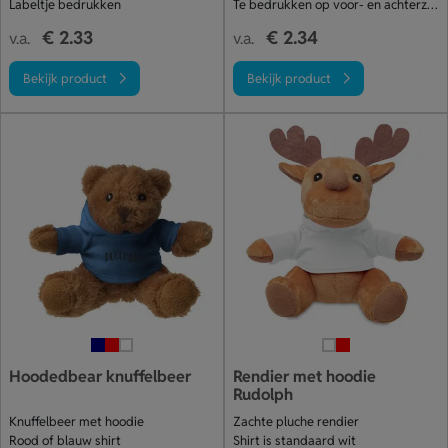
Labeltje bedrukken
Te bedrukken op voor- en achterzijde shirt
€ 2.33
€ 2.34
v.a.
v.a.
Bekijk product
Bekijk product
Hoodedbear knuffelbeer
Rendier met hoodie
Rudolph
Knuffelbeer met hoodie
Zachte pluche rendier
Rood of blauw shirt
Shirt is standaard wit