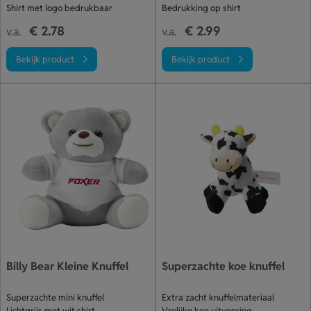
Shirt met logo bedrukbaar
Bedrukking op shirt
€ 2.78
€ 2.99
v.a.
v.a.
Bekijk product
Bekijk product
Billy Bear Kleine Knuffel
Superzachte koe knuffel
Superzachte mini knuffel
Extra zacht knuffelmateriaal
Lichtgrijs met wit shirt
Vrolijke koe uitvoering