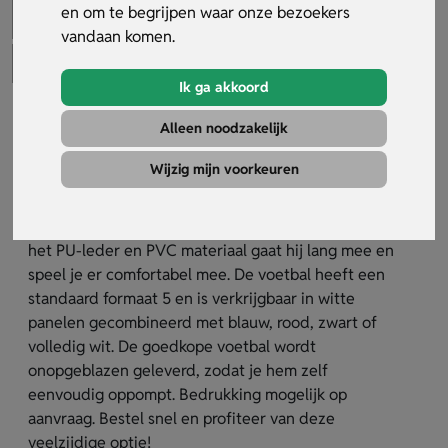
en om te begrijpen waar onze bezoekers
vandaan komen.
Ik ga akkoord
Goedkope Voetbal
Alleen noodzakelijk
Artikelnummer:
30779
Wijzig mijn voorkeuren
De goedkope voetbal is de ideale keuze voor wie
een betaalbare en duurzame voetbal zoekt. Dankzij
het PU-leder en PVC materiaal gaat hij lang mee en
speel je er comfortabel mee. De voetbal heeft een
standaard formaat 5 en is verkrijgbaar in witte
panelen gecombineerd met blauw, rood, zwart of
volledig wit. De goedkope voetbal wordt
onopgeblazen geleverd, zodat je hem zelf
eenvoudig oppompt. Bedrukking mogelijk op
aanvraag. Bestel snel en profiteer van deze
veelzijdige optie!