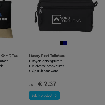
 G/M²) Tas
Stacey Rpet Toilettas
katoen
Royale opbergruimte
els
In diverse basiskleuren
Opdruk naar wens
€ 2.37
v.a.
Bekijk product