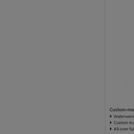
Waterweren
Custom ma
All-over fu