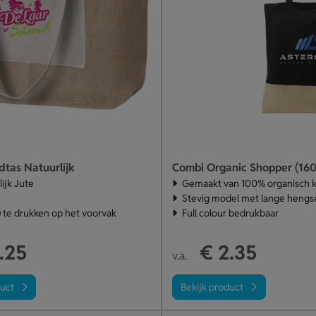
dtas Natuurlijk
Combi Organic Shopper (160
ijk Jute
Gemaakt van 100% organisch 
Stevig model met lange hengs
r) te drukken op het voorvak
Full colour bedrukbaar
.25
€ 2.35
v.a.
duct
Bekijk product