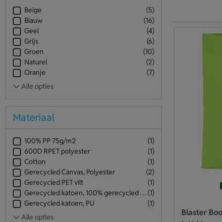
Beige
(5)
Blauw
(16)
Geel
(4)
Grijs
(6)
Groen
(10)
Naturel
(2)
Oranje
(7)
Materiaal
100% PP 75g/m2
(1)
600D RPET polyester
(1)
Cotton
(1)
Gerecycled Canvas, Polyester
(2)
Gerecycled PET vilt
(1)
Gerecycled katoen, 100% gerecycled polyester
(1)
Gerecycled katoen, PU
(1)
Blaster Bo