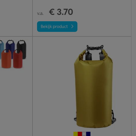
€ 3.70
v.a.
Bekijk product