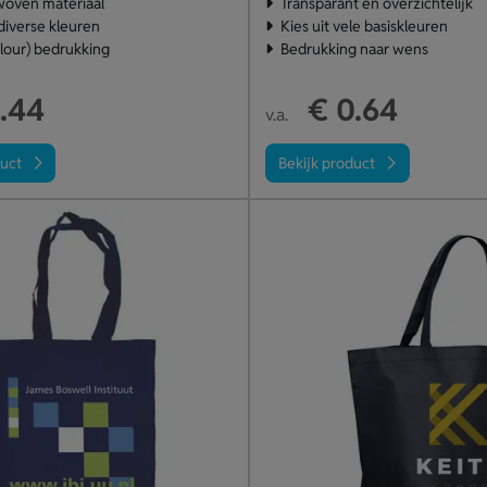
woven materiaal
Transparant en overzichtelijk
diverse kleuren
Kies uit vele basiskleuren
olour) bedrukking
Bedrukking naar wens
.44
€ 0.64
v.a.
duct
Bekijk product