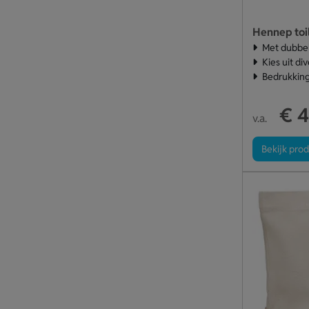
Hennep toi
Met dubbele
Kies uit di
Bedrukking
€ 4
v.a.
Bekijk pro