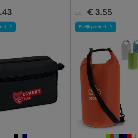
.43
€ 3.55
v.a.
duct
Bekijk product