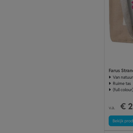
Farus Stran
Van natuurl
Ruime tas
(full colou
€ 2
v.a.
Bekijk pro