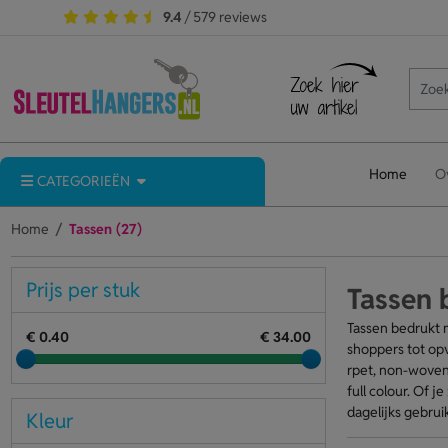
9.4
/ 579 reviews
Home
O
CATEGORIEËN
Home
Tassen (27)
Prijs per stuk
Tassen 
Tassen bedrukt 
€ 0.40
€ 34.00
shoppers tot opv
rpet, non-woven 
full colour. Of 
dagelijks gebrui
Kleur