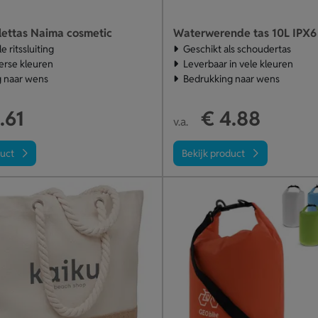
lettas Naima cosmetic
Waterwerende tas 10L IPX6
 ritssluiting
Geschikt als schoudertas
verse kleuren
Leverbaar in vele kleuren
 naar wens
Bedrukking naar wens
.61
€ 4.88
v.a.
duct
Bekijk product