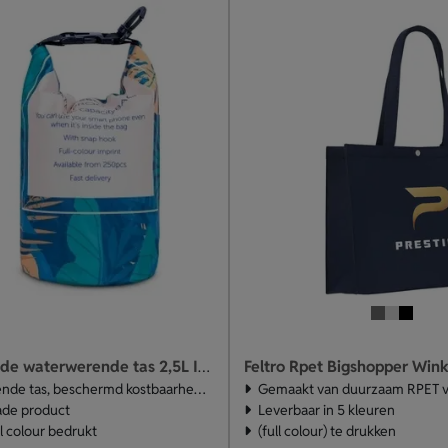
Feltro Rpet Bigshopper Wink
Custom-made waterwerende tas 2,5L IPX6 full-colour
de tas, beschermd kostbaarheden
Gemaakt van duurzaam RPET vi
de product
Leverbaar in 5 kleuren
ll colour bedrukt
(full colour) te drukken