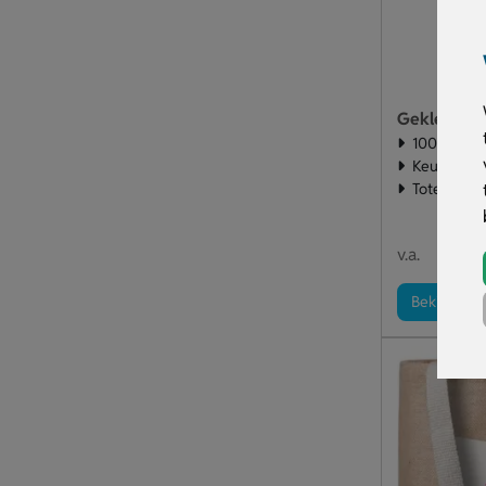
Gekleurde 
100% biolo
Keuze uit 
Tote bag b
€ 1
v.a.
Bekijk pro