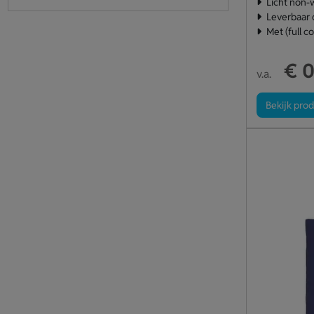
Licht non-
Leverbaar 
Met (full c
€ 0
v.a.
Bekijk pro