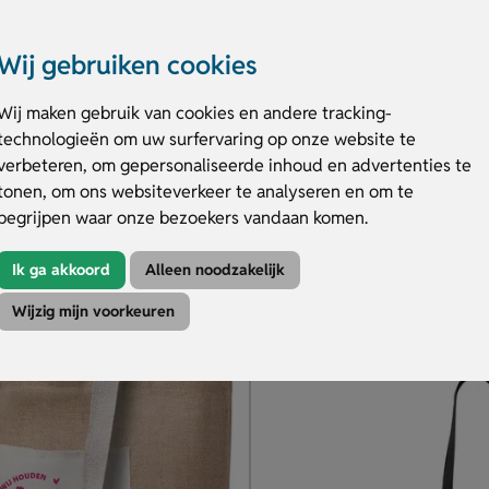
Wij gebruiken cookies
Wij maken gebruik van cookies en andere tracking-
tote bag
technologieën om uw surfervaring op onze website te
gisch katoen (140 gr/m²)
Duurzaam en stijlvol herbruikb
verbeteren, om gepersonaliseerde inhoud en advertenties te
meer dan 10 kleuren
Keuze uit 4 stijlvolle kleuren
edrukt naar wens
Opdruk, gravure of doming mo
tonen, om ons websiteverkeer te analyseren en om te
begrijpen waar onze bezoekers vandaan komen.
.06
€ 1.32
v.a.
Ik ga akkoord
Alleen noodzakelijk
duct
Bekijk product
Wijzig mijn voorkeuren