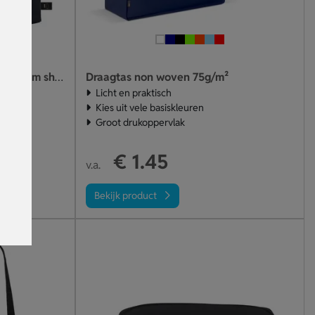
Draagtas non woven 75g/m²
Royal RPET Shopper Tas – duurzaam shoppen in stijl
aar
Licht en praktisch
Kies uit vele basiskleuren
gelijk
Groot drukoppervlak
€ 1.45
v.a.
Bekijk product