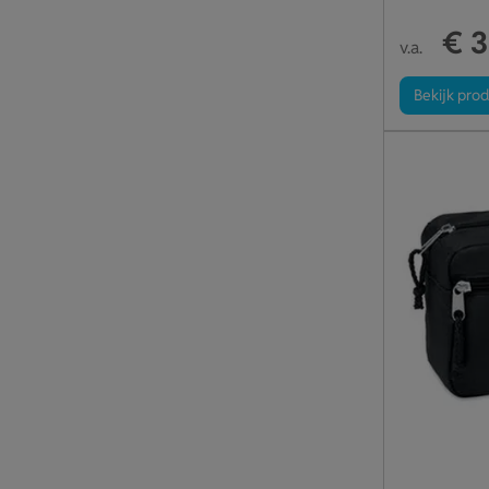
€ 3
v.a.
Bekijk pro