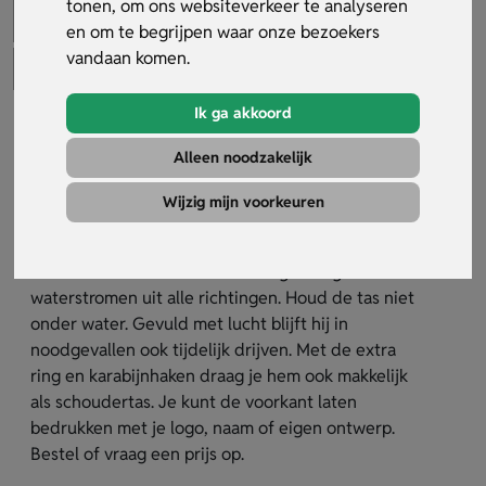
tonen, om ons websiteverkeer te analyseren
en om te begrijpen waar onze bezoekers
vandaan komen.
Ik ga akkoord
Waterwerende tas 10L IPX6
Alleen noodzakelijk
Artikelnummer:
35043
Wijzig mijn voorkeuren
Waterwerende tas 10L IPX6 is ideaal voor op het
strand, op de boot of tijdens een wandeling. De tas
is waterafstotend en bestand tegen hoge druk
waterstromen uit alle richtingen. Houd de tas niet
onder water. Gevuld met lucht blijft hij in
noodgevallen ook tijdelijk drijven. Met de extra
ring en karabijnhaken draag je hem ook makkelijk
als schoudertas. Je kunt de voorkant laten
bedrukken met je logo, naam of eigen ontwerp.
Bestel of vraag een prijs op.