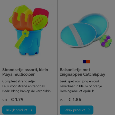
Strandsetje assorti, klein
Balspelletje met
Playa multicolour
zuignappen Catch&play
Compleet strandsetje
Leuk spel voor jong en oud
Leuk voor strand en zandbak
Leverbaar in blauw of oranje
Bedrukking kan op de verpakkingsclip
Dominglabel of opdruk
€ 1.79
€ 1.85
v.a.
v.a.
Bekijk product
Bekijk product