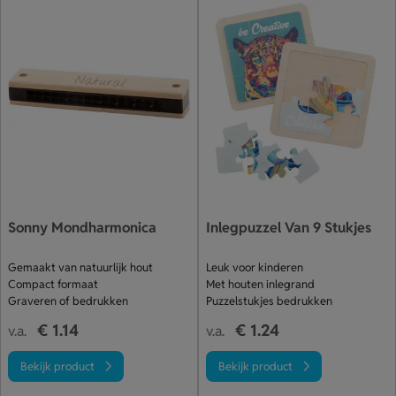
Sonny Mondharmonica
Inlegpuzzel Van 9 Stukjes
Gemaakt van natuurlijk hout
Leuk voor kinderen
Compact formaat
Met houten inlegrand
Graveren of bedrukken
Puzzelstukjes bedrukken
€ 1.14
€ 1.24
v.a.
v.a.
Bekijk product
Bekijk product