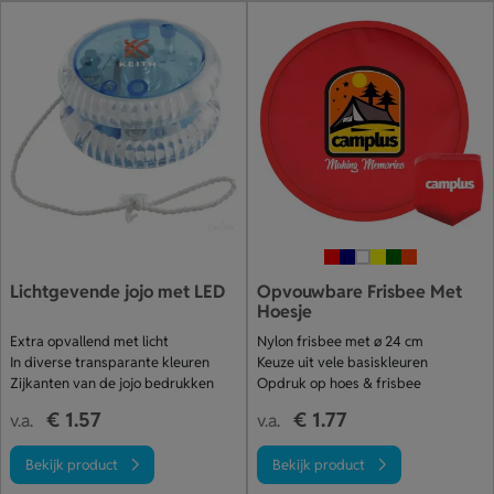
Lichtgevende jojo met LED
Opvouwbare Frisbee Met
Hoesje
Extra opvallend met licht
Nylon frisbee met ø 24 cm
In diverse transparante kleuren
Keuze uit vele basiskleuren
Zijkanten van de jojo bedrukken
Opdruk op hoes & frisbee
€ 1.57
€ 1.77
v.a.
v.a.
Bekijk product
Bekijk product