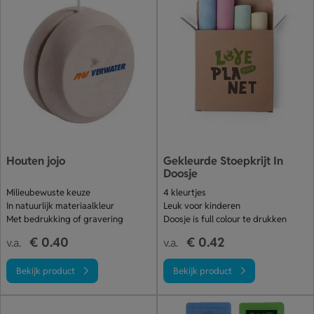
Houten jojo
Gekleurde Stoepkrijt In
Doosje
Milieubewuste keuze
4 kleurtjes
In natuurlijk materiaalkleur
Leuk voor kinderen
Met bedrukking of gravering
Doosje is full colour te drukken
€ 0.40
€ 0.42
v.a.
v.a.
Bekijk product
Bekijk product