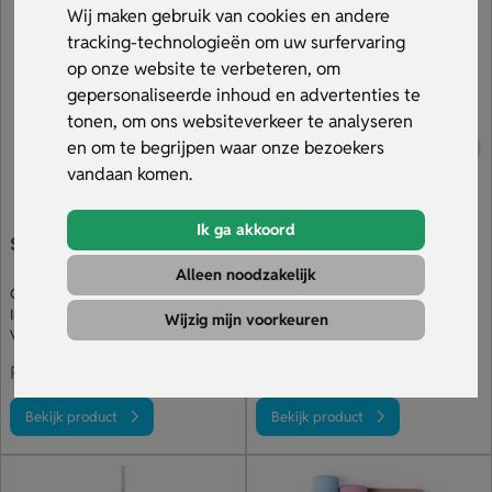
scholen of kinderen als doelgroep hebben. Bekijk ons
Wij maken gebruik van cookies en andere
assortiment en bestel snel jouw bedrukte speelgoed bij
tracking-technologieën om uw surfervaring
Sleutelhangers.nl
op onze website te verbeteren, om
gepersonaliseerde inhoud en advertenties te
tonen, om ons websiteverkeer te analyseren
en om te begrijpen waar onze bezoekers
vandaan komen.
Ik ga akkoord
Stressballen in eigen vorm
Goedkope jojo
Alleen noodzakelijk
Custom-made stressballen
Veel stuks voor je budget
In eigen vorm & afmetingen
Leverbaar in rood
Wijzig mijn voorkeuren
Volledig naar wens bedrukt
Jojo's bedrukken (ook full colour)
€ 0.30
Prijs op aanvraag
v.a.
Bekijk product
Bekijk product