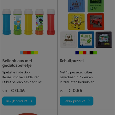
Bellenblaas met
Schuifpuzzel
geduldspelletje
Spelletje in de dop
Met 15 puzzelschuifjes
Keuze uit diverse kleuren
Leverbaar in 7 kleuren
Etiket bellenblaas bedrukt
Puzzel laten bedrukken
€ 0.46
€ 0.55
v.a.
v.a.
Bekijk product
Bekijk product