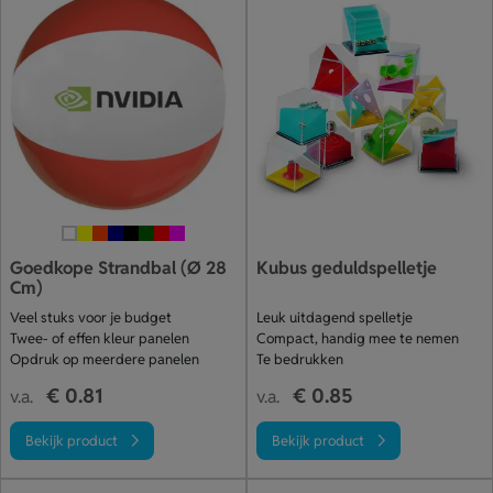
Goedkope Strandbal (Ø 28
Kubus geduldspelletje
Cm)
Veel stuks voor je budget
Leuk uitdagend spelletje
Twee- of effen kleur panelen
Compact, handig mee te nemen
Opdruk op meerdere panelen
Te bedrukken
€ 0.81
€ 0.85
v.a.
v.a.
Bekijk product
Bekijk product