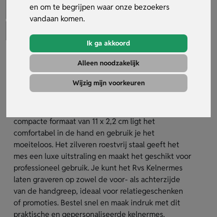
en om te begrijpen waar onze bezoekers
vandaan komen.
Ik ga akkoord
Rvs Kelnermes
Alleen noodzakelijk
Artikelnummer:
31750
Wijzig mijn voorkeuren
Het Rvs Kelnermes is een betrouwbare toevoeging
aan iedere horecagelegenheid. Dankzij het
compacte formaat van 11 x 2,2 cm ligt het
comfortabel in de hand en gebruik je het
moeiteloos. Het zilveren roestvrij staal geeft het
mes een luxe uitstraling en maakt het geschikt voor
professioneel gebruik. Je kunt het Rvs Kelnermes
laten graveren op zowel de voor- als achterzijde
van de handgreep, ideaal voor relatiegeschenken
of promoties. Bestel snel en maak indruk met dit
praktische en gepersonaliseerde kelnermes.