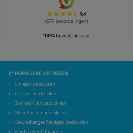
9.4
(579 beoordelingen)
100%
beveelt ons aan!
POPULAIRE ARTIKELEN
Linialen bedrukken
Frisbees bedrukken
Zonnebrillen bedrukken
Strandballen bedrukken
Sleutelhanger Plexiglas bedrukken
Houten sleutelhangers