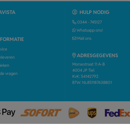
AVISTA
HULP NODIG
0344 - 745127
Whatsapp ons!
Mail ons
NFORMATIE
vice
ADRESGEGEVENS
anleveren
Morsestraat 11 A-B
ieken
4004 JP Tiel
de vragen
KvK: 54142792
BTW: NL851187638B01