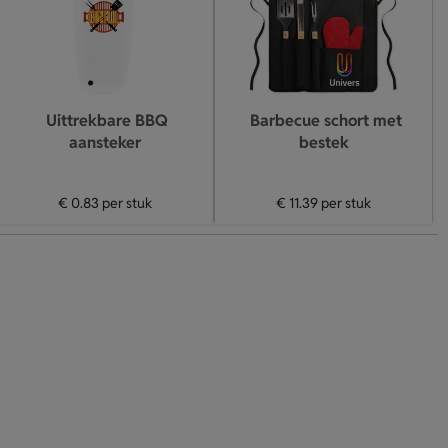
Uittrekbare BBQ
Barbecue schort met
aansteker
bestek
€ 0.83
per stuk
€ 11.39
per stuk