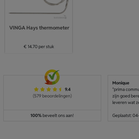
VINGA Hays thermometer
€ 14.70
per stuk
Monique
9.4
"prima communi
(579 beoordelingen)
zijn goed ber
leveren wat z
100%
beveelt ons aan!
Geplaatst: 0