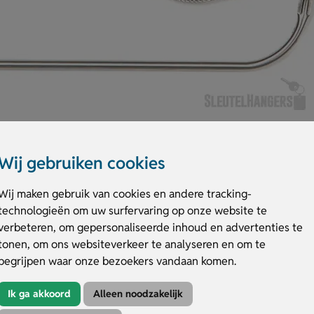
Wij gebruiken cookies
Wij maken gebruik van cookies en andere tracking-
technologieën om uw surfervaring op onze website te
n. Dankzij de timer- en alarmfunctie houd je de bereiding precies in de
verbeteren, om gepersonaliseerde inhoud en advertenties te
oven, grill of braadpan. Hij is gemaakt van hoogwaardige materialen en lig
tonen, om ons websiteverkeer te analyseren en om te
ersonaliseren met een bedrukking of gravering, ideaal voor promotie o
begrijpen waar onze bezoekers vandaan komen.
e.
meter
Ik ga akkoord
Alleen noodzakelijk