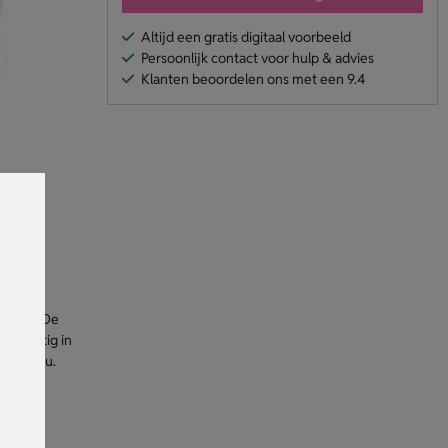
Altijd een gratis digitaal voorbeeld
Persoonlijk contact voor hulp & advies
Klanten beoordelen ons met een 9.4
 gaten. De
t prettig in
f cadeau.