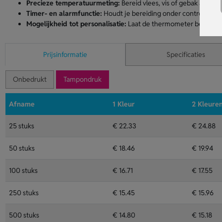
Precieze temperatuurmeting:
Bereid vlees, vis of gebak altijd 
Timer- en alarmfunctie:
Houdt je bereiding onder controle, zoda
Mogelijkheid tot personalisatie:
Laat de thermometer bedrukken
Prijsinformatie
Specificaties
Onbedrukt
Tampondruk
Afname
1 Kleur
2 Kleure
25 stuks
€ 22.33
€ 24.88
50 stuks
€ 18.46
€ 19.94
100 stuks
€ 16.71
€ 17.55
250 stuks
€ 15.45
€ 15.96
500 stuks
€ 14.80
€ 15.18