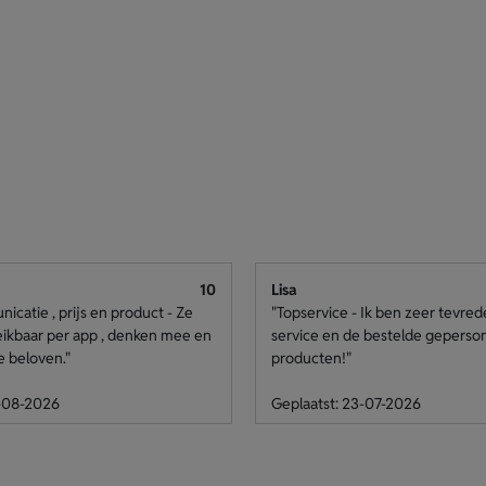
10
Lisa
catie , prijs en product - Ze
"Topservice - Ik ben zeer tevre
eikbaar per app , denken mee en
service en de bestelde geperso
e beloven."
producten!"
4-08-2026
Geplaatst: 23-07-2026