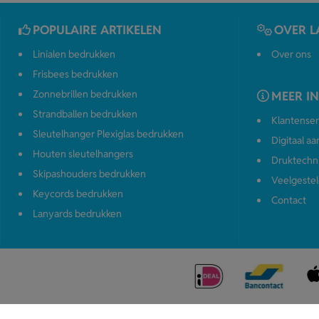
POPULAIRE ARTIKELEN
OVER L
Linialen bedrukken
Over ons
Frisbees bedrukken
Zonnebrillen bedrukken
MEER I
Strandballen bedrukken
Klantenser
Sleutelhanger Plexiglas bedrukken
Digitaal a
Houten sleutelhangers
Druktechn
Skipashouders bedrukken
Veelgestel
Keycords bedrukken
Contact
Lanyards bedrukken