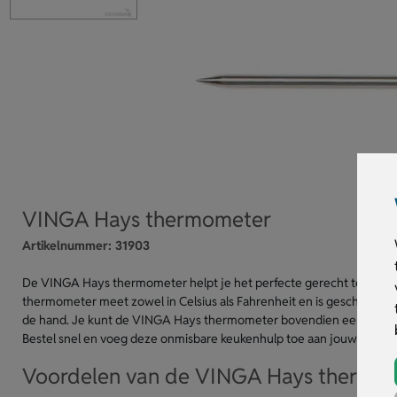
VINGA Hays thermometer
Artikelnummer:
31903
De VINGA Hays thermometer helpt je het perfecte gerecht te bereide
thermometer meet zowel in Celsius als Fahrenheit en is geschikt voor 
de hand. Je kunt de VINGA Hays thermometer bovendien eenvoudig p
Bestel snel en voeg deze onmisbare keukenhulp toe aan jouw collecti
Voordelen van de VINGA Hays thermo