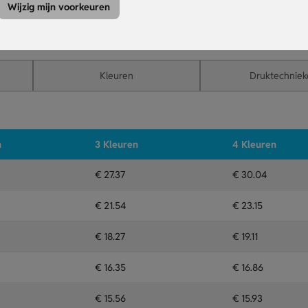
op de juiste temperatuur.
Wijzig mijn voorkeuren
t niets aanbrandt of te gaar wordt.
 of graveren voor een promotioneel effect of cadeau.
Kleuren
Druktechniek
n
3 Kleuren
4 Kleuren
€ 27.37
€ 30.04
€ 21.54
€ 23.15
€ 18.27
€ 19.11
€ 16.35
€ 16.86
€ 15.56
€ 15.93