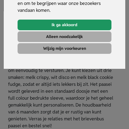
en om te begrijpen waar onze bezoekers
vandaan komen.
Ik ga akkoord
Brievenbus paasei
Alleen noodzakelijk
Artikelnummer:
31929
Wijzig mijn voorkeuren
Het brievenbus paasei is een heerlijke
chocoladeverrassing van ongeveer 75 gram, ideaal
om eenvoudig te versturen. Je kunt kiezen uit drie
smaken: melk crispy, wit disco en melk black cookie
fudge, zodat er altijd iets lekkers bij zit. Het paasei
wordt geleverd in een standaard doosje met een
full colour bedrukte sleeve, waardoor je het geheel
gemakkelijk kunt personaliseren. De houdbaarheid
van 6 maanden zorgt dat je er rustig van kunt
genieten. Verras je relaties met het brievenbus
paasei en bestel snel!