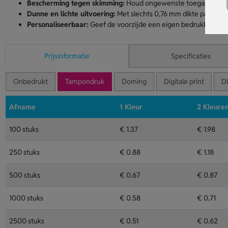
Bescherming tegen skimming:
Houd ongewenste toegang tot je
Dunne en lichte uitvoering:
Met slechts 0,76 mm dikte past de 
Personaliseerbaar:
Geef de voorzijde een eigen bedrukking voo
Prijsinformatie
Specificaties
Onbedrukt
Tampondruk
Doming
Digitale print
Di
Afname
1 Kleur
2 Kleure
100 stuks
€ 1.37
€ 1.98
250 stuks
€ 0.88
€ 1.18
500 stuks
€ 0.67
€ 0.87
1000 stuks
€ 0.58
€ 0.71
2500 stuks
€ 0.51
€ 0.62