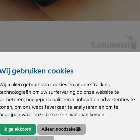
Wij gebruiken cookies
Wij maken gebruik van cookies en andere tracking-
technologieën om uw surfervaring op onze website te
verbeteren, om gepersonaliseerde inhoud en advertenties te
s deze aluminium kaart eenvoudig achter je pasjes in je portemonnee en
n 8,5 x 5,5 cm past hij gemakkelijk in elke portemonnee. De RFID-blokkeer
tonen, om ons websiteverkeer te analyseren en om te
voorzijde ruimte voor een persoonlijke bedrukking. Laat je relaties zien d
begrijpen waar onze bezoekers vandaan komen.
Ik ga akkoord
Alleen noodzakelijk