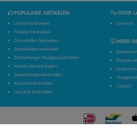
POPULAIRE ARTIKELEN
OVER L
Linialen bedrukken
Over ons
Frisbees bedrukken
Zonnebrillen bedrukken
MEER I
Strandballen bedrukken
Klantenser
Sleutelhanger Plexiglas bedrukken
Digitaal a
Houten sleutelhangers
Druktechn
Skipashouders bedrukken
Veelgestel
Keycords bedrukken
Contact
Lanyards bedrukken