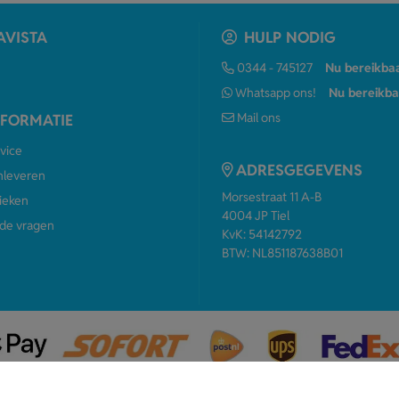
AVISTA
HULP NODIG
0344 - 745127
Nu bereikba
Whatsapp ons!
Nu bereikba
Mail ons
NFORMATIE
vice
ADRESGEGEVENS
anleveren
Morsestraat 11 A-B
ieken
4004 JP Tiel
de vragen
KvK: 54142792
BTW: NL851187638B01