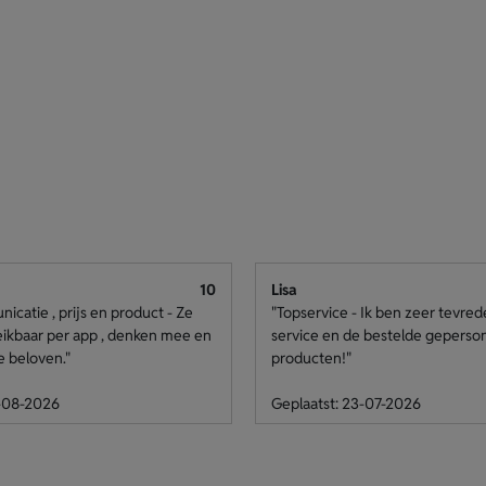
10
Lisa
catie , prijs en product - Ze
"Topservice - Ik ben zeer tevre
eikbaar per app , denken mee en
service en de bestelde geperso
e beloven."
producten!"
4-08-2026
Geplaatst: 23-07-2026