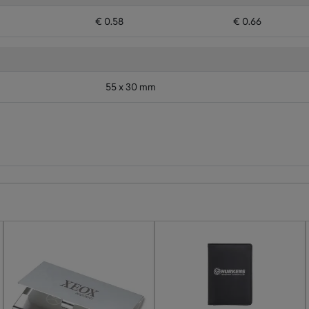
€ 0.58
€ 0.66
55 x 30 mm