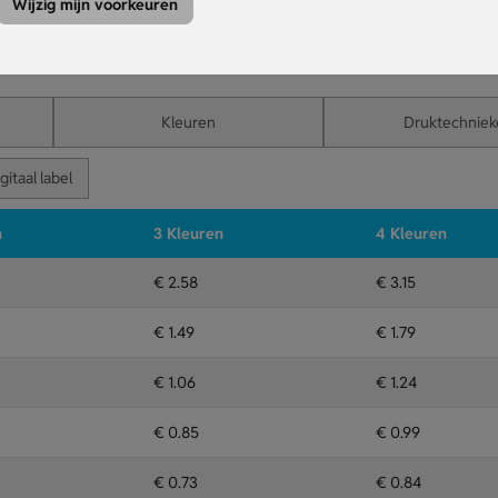
Wijzig mijn voorkeuren
 pasjes tegen met één eenvoudige kaart.
kaart gemakkelijk in elke portemonnee zonder extra volume.
r een zichtbaar en nuttig cadeau.
Kleuren
Druktechniek
gitaal label
n
3 Kleuren
4 Kleuren
€ 2.58
€ 3.15
€ 1.49
€ 1.79
€ 1.06
€ 1.24
€ 0.85
€ 0.99
€ 0.73
€ 0.84