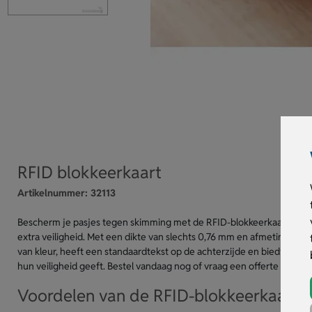
RFID blokkeerkaart
Artikelnummer:
32113
Bescherm je pasjes tegen skimming met de RFID-blokkeerkaart. Plaat
extra veiligheid. Met een dikte van slechts 0,76 mm en afmetingen va
van kleur, heeft een standaardtekst op de achterzijde en biedt op de 
hun veiligheid geeft. Bestel vandaag nog of vraag een offerte aan.
Voordelen van de RFID-blokkeerkaart