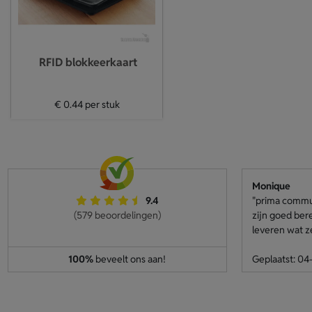
RFID blokkeerkaart
€ 0.44
per stuk
Monique
9.4
"prima communi
(579 beoordelingen)
zijn goed ber
leveren wat z
100%
beveelt ons aan!
Geplaatst: 0