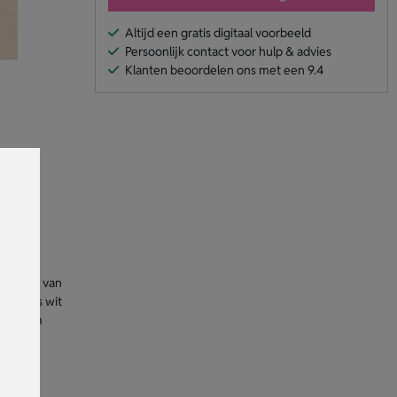
Altijd een gratis digitaal voorbeeld
Persoonlijk contact voor hulp & advies
Klanten beoordelen ons met een 9.4
 geniet van
kaart is wit
at je om