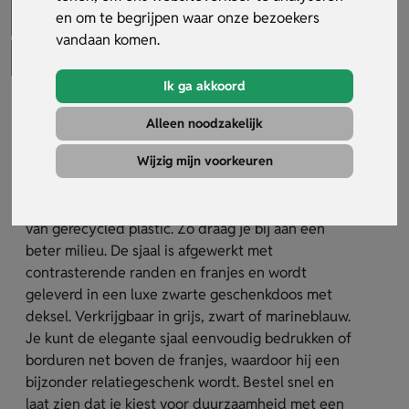
en om te begrijpen waar onze bezoekers
vandaan komen.
Ik ga akkoord
Elegante sjaal
Alleen noodzakelijk
Artikelnummer:
32184
Wijzig mijn voorkeuren
De elegante sjaal is een zachte en warme
accessoire, gemaakt van duurzaam RPET polyester
van gerecycled plastic. Zo draag je bij aan een
beter milieu. De sjaal is afgewerkt met
contrasterende randen en franjes en wordt
geleverd in een luxe zwarte geschenkdoos met
deksel. Verkrijgbaar in grijs, zwart of marineblauw.
Je kunt de elegante sjaal eenvoudig bedrukken of
borduren net boven de franjes, waardoor hij een
bijzonder relatiegeschenk wordt. Bestel snel en
laat zien dat je kiest voor duurzaamheid met een