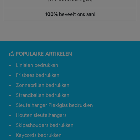
100%
beveelt ons aan!
POPULAIRE ARTIKELEN
Linialen bedrukken
Frisbees bedrukken
Zonnebrillen bedrukken
Strandballen bedrukken
Sleutelhanger Plexiglas bedrukken
Houten sleutelhangers
Skipashouders bedrukken
Keycords bedrukken