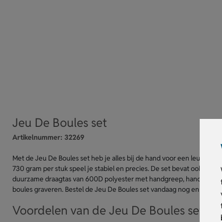
Jeu De Boules set
Artikelnummer:
32269
Met de Jeu De Boules set heb je alles bij de hand voor een leuk en
730 gram per stuk speel je stabiel en precies. De set bevat ook een 
duurzame draagtas van 600D polyester met handgreep, handig om mee 
boules graveren. Bestel de Jeu De Boules set vandaag nog en genie
Voordelen van de Jeu De Boules set