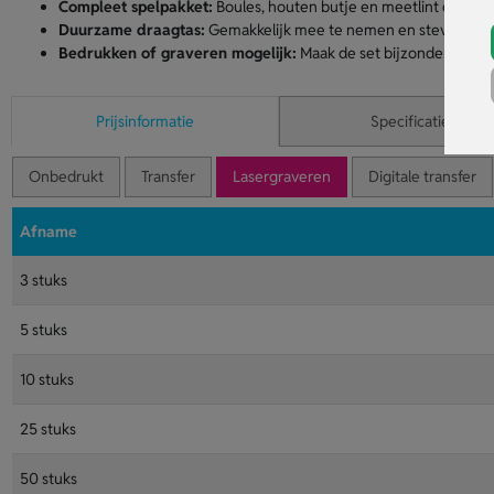
Compleet spelpakket:
Boules, houten butje en meetlint direct 
Duurzame draagtas:
Gemakkelijk mee te nemen en stevig geno
Bedrukken of graveren mogelijk:
Maak de set bijzonder als ca
Prijsinformatie
Specificaties
Onbedrukt
Transfer
Lasergraveren
Digitale transfer
Afname
3 stuks
5 stuks
10 stuks
25 stuks
50 stuks