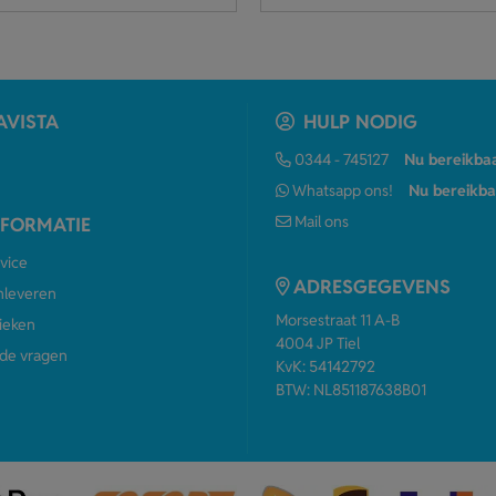
AVISTA
HULP NODIG
0344 - 745127
Nu bereikba
Whatsapp ons!
Nu bereikba
Mail ons
NFORMATIE
vice
ADRESGEGEVENS
anleveren
Morsestraat 11 A-B
ieken
4004 JP Tiel
de vragen
KvK: 54142792
BTW: NL851187638B01