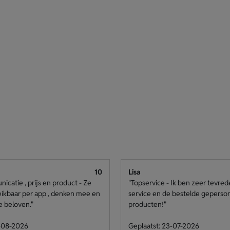
10
Lisa
catie , prijs en product - Ze
"Topservice - Ik ben zeer tevre
eikbaar per app , denken mee en
service en de bestelde geperso
e beloven."
producten!"
4-08-2026
Geplaatst: 23-07-2026