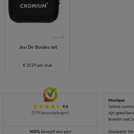
Jeu De Boules set
€ 21.29
per stuk
Monique
9.4
"prima communi
(579 beoordelingen)
zijn goed ber
leveren wat z
100%
beveelt ons aan!
Geplaatst: 0