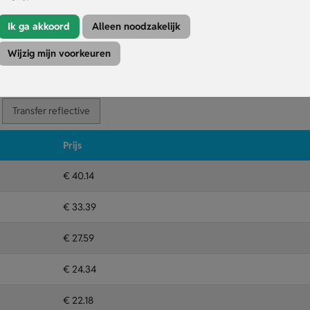
inbegrepen.
eg voor jarenlang gebruik.
Ik ga akkoord
Alleen noodzakelijk
deau of met een persoonlijke touch.
Wijzig mijn voorkeuren
Kleuren
Druktechniek
Transfer reflective
Prijs
€ 40.14
€ 33.39
€ 27.59
€ 24.34
€ 22.18