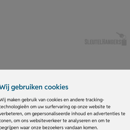
Wij gebruiken cookies
 ontspannen spelmoment. Dankzij de stevige metalen boules van 7,3 cm do
houten butje en een meetlint, zodat je meteen kunt beginnen. Alles berg j
Wij maken gebruik van cookies en andere tracking-
te nemen naar het park of op vakantie. Extra leuk: laat het tasje bedr
technologieën om uw surfervaring op onze website te
t van vele spelmomenten!
verbeteren, om gepersonaliseerde inhoud en advertenties te
tonen, om ons websiteverkeer te analyseren en om te
begrijpen waar onze bezoekers vandaan komen.