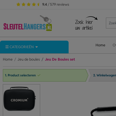
9.4
/ 579 reviews
Home
O
CATEGORIEËN
Home
Jeu de boules
Jeu De Boules set
1. Product selecteren
2. Winkelwage