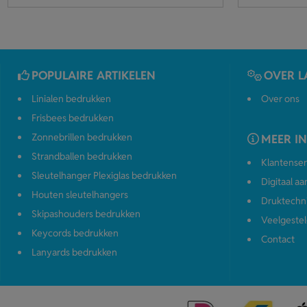
POPULAIRE ARTIKELEN
OVER L
Linialen bedrukken
Over ons
Frisbees bedrukken
Zonnebrillen bedrukken
MEER I
Strandballen bedrukken
Klantenser
Sleutelhanger Plexiglas bedrukken
Digitaal a
Houten sleutelhangers
Druktechn
Skipashouders bedrukken
Veelgestel
Keycords bedrukken
Contact
Lanyards bedrukken