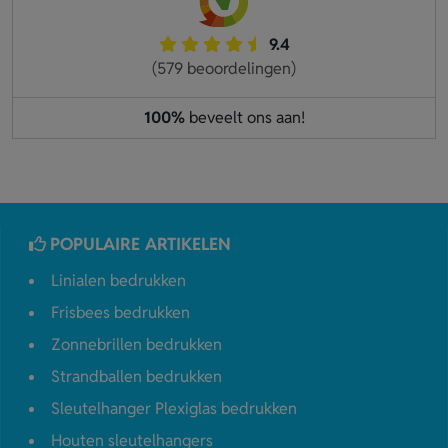
9.4
(579 beoordelingen)
100%
beveelt ons aan!
POPULAIRE ARTIKELEN
Linialen bedrukken
Frisbees bedrukken
Zonnebrillen bedrukken
Strandballen bedrukken
Sleutelhanger Plexiglas bedrukken
Houten sleutelhangers