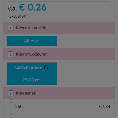
€ 0.26
v.a.
(Excl. BTW)
Kies drukpositie
1
All-over
Kies drukkleuren
2
Custom made
75x75mm
Kies aantal
3
250
€ 1,34