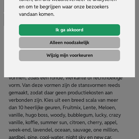
en om te begrijpen waar onze bezoekers
vandaan komen.
Ik ga akkoord
Goedkope geurhanger
Alleen noodzakelijk
Artikelnummer:
32378
Wijzig mijn voorkeuren
Wil je zoveel mogelijk geurhangers voor je budget?
Kies dan voor goedkope geurhangers in standaard
vormen, zoals een ronde, vierkante of rechthoekige
vorm. Van deze vormen zijn de stansvormen reeds
gemaakt, zodat daar geen productiekosten aan
verbonden zijn. Kies uit een breed scala van meer
dan 10 heerlijke geuren, Fruitmix, Lente, Meloen,
vanille, hugo boss, woody, bubblegum, lucky, crazy
vanille, koffie, summer sun, citroen, cherry, appel,
week-end, lavendel, oceaan, sauvage, one million,
aardbei, pine, cool-water, night sky en new car.