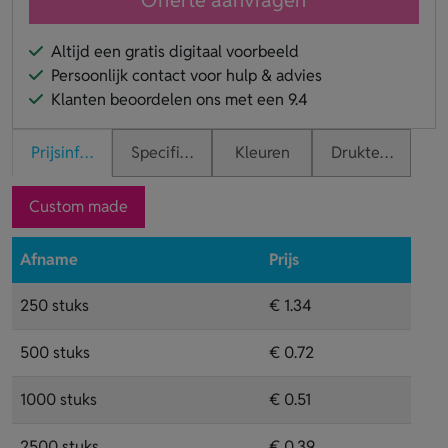
Offerte aanvragen
Altijd een gratis digitaal voorbeeld
Persoonlijk contact voor hulp & advies
Klanten beoordelen ons met een 9.4
Prijsinformatie
Specificaties
Kleuren
Druktechnieken
Custom made
Afname
Prijs
250 stuks
€ 1.34
500 stuks
€ 0.72
1000 stuks
€ 0.51
2500 stuks
€ 0.39