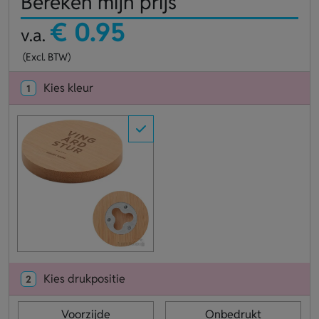
Bereken mijn prijs
€ 0.95
v.a.
(Excl. BTW)
Kies kleur
1
Kies drukpositie
2
Voorzijde
Onbedrukt