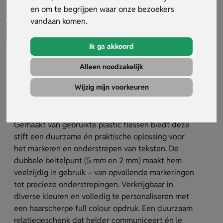
en om te begrijpen waar onze bezoekers
vandaan komen.
Ik ga akkoord
RPET markeerstift
Alleen noodzakelijk
Artikelnummer:
32515
Wijzig mijn voorkeuren
Maak een milieubewuste indruk met deze
markeerstift van gerecycled PET-materiaal.
Gemaakt van gebruikte plastic flessen biedt deze
stift een duurzame én praktische oplossing voor
het markeren en onderstrepen van teksten. De
dubbele beitelpunt (5 mm en 2 mm) maakt hem
veelzijdig in gebruik – van opvallende markeringen
tot precieze onderstrepingen. Verkrijgbaar in
diverse kleuren en volledig te personaliseren met
een haarscherpe full colour opdruk. Een duurzaam
relatiegeschenk dat helder communiceert én je