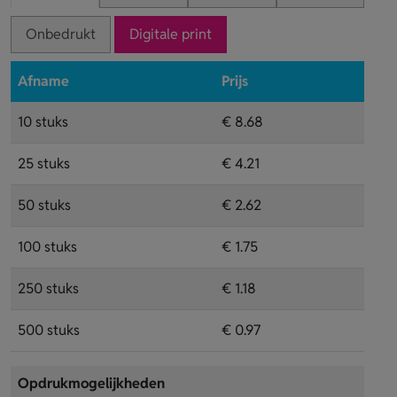
Onbedrukt
Digitale print
Afname
Prijs
10 stuks
€ 8.68
25 stuks
€ 4.21
50 stuks
€ 2.62
100 stuks
€ 1.75
250 stuks
€ 1.18
500 stuks
€ 0.97
Opdrukmogelijkheden