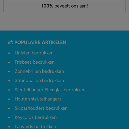
100%
beveelt ons aan!
POPULAIRE ARTIKELEN
Linialen bedrukken
Frisbees bedrukken
Zonnebrillen bedrukken
Strandballen bedrukken
Sleutelhanger Plexiglas bedrukken
Houten sleutelhangers
Skipashouders bedrukken
Keycords bedrukken
Lanyards bedrukken