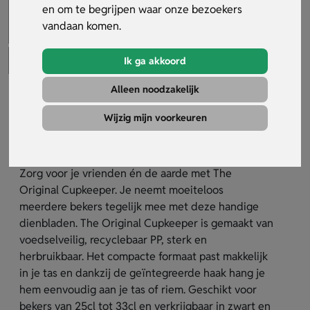
en om te begrijpen waar onze bezoekers
vandaan komen.
Ik ga akkoord
Alleen noodzakelijk
The Original Cupkeeper voor 25cl,
33cl of 55cl
Wijzig mijn voorkeuren
Artikelnummer:
32853
Zorg voor je vrienden én de aarde met The
Original Cupkeeper. Je neemt moeiteloos
meerdere bekers tegelijk mee met deze handige
dienbladen. The Original Cupkeeper is gemaakt van
voedselveilig, recyclebaar PP, sterk en
herbruikbaar. Het compacte formaat past makkelijk
in je tas en dankzij de geïntegreerde haak hang je
hem eenvoudig aan je tas of riem. Geschikt voor
bekers van 25cl tot 33cl en verkrijgbaar in zwart en