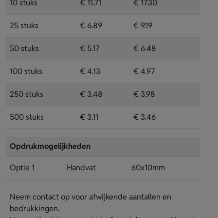
10 stuks
€ 11.71
€ 17.30
25 stuks
€ 6.89
€ 9.19
50 stuks
€ 5.17
€ 6.48
100 stuks
€ 4.13
€ 4.97
250 stuks
€ 3.48
€ 3.98
500 stuks
€ 3.11
€ 3.46
Opdrukmogelijkheden
Optie 1
Handvat
60x10mm
Neem contact op voor afwijkende aantallen en
bedrukkingen.