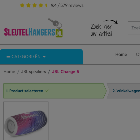
9.4
/ 579 reviews
Home
O
CATEGORIEËN
Home
JBL speakers
JBL Charge 5
1. Product selecteren
2. Winkelwage