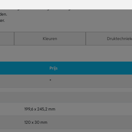
edrukking over de volledige behuizing.
den.
er.
Kleuren
Druktechniek
Prijs
*
199,6 x 245,2 mm
120 x 30 mm