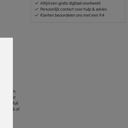
Altijd een gratis digitaal voorbeeld
Persoonlijk contact voor hulp & advies
Klanten beoordelen ons met een 9.4
e opladen.
eaal voor
rondom full
geschenk of