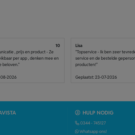
10
Lisa
catie , prijs en product - Ze
"Topservice - Ik ben zeer tevre
eikbaar per app , denken mee en
service en de bestelde geperso
e beloven."
producten!"
4-08-2026
Geplaatst: 23-07-2026
AVISTA
HULP NODIG
0344 - 745127
Whatsapp ons!