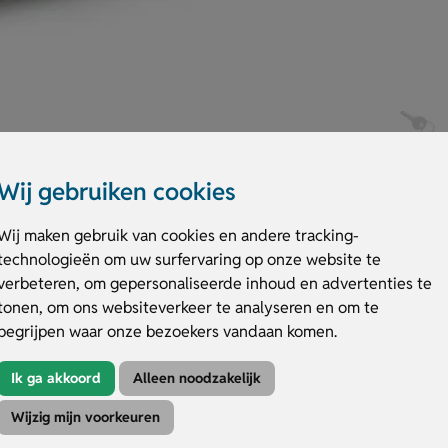
Wij gebruiken cookies
Wij maken gebruik van cookies en andere tracking-
technologieën om uw surfervaring op onze website te
verbeteren, om gepersonaliseerde inhoud en advertenties te
tonen, om ons websiteverkeer te analyseren en om te
d geluid en een batterijduur tot 20 uur. Je kunt er zelfs je telefoon me
begrijpen waar onze bezoekers vandaan komen.
r een meeslepende audio-ervaring. De speaker is water- en stofdicht – id
erkrijgbaar in 4 kleuren zoals wit, grijs, zwart en rood. Laat de behuizing 
Ik ga akkoord
Alleen noodzakelijk
iseerde verpakking maak je het helemaal af. Perfect als origineel relatie
Wijzig mijn voorkeuren