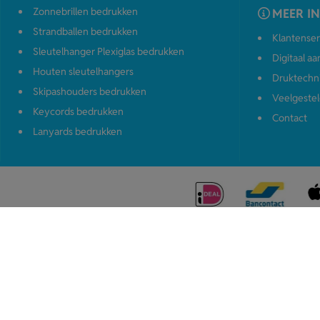
Zonnebrillen bedrukken
MEER I
Strandballen bedrukken
Klantenser
Sleutelhanger Plexiglas bedrukken
Digitaal a
Houten sleutelhangers
Druktechn
Skipashouders bedrukken
Veelgestel
Keycords bedrukken
Contact
Lanyards bedrukken
Voorwaard