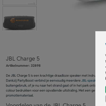
JBL Charge 5
Artikelnummer:
32898
De JBL Charge 5 is een krachtige draadloze speaker met indrukwekken
Dankzij PartyBoost verbind je eenvoudig meerdere
JBL-speakers
voo
buitengebruik, of je nu naar het strand gaat of in het park ontspant. V
colour bedrukken voor een opvallende uitstraling. Met een gepersonal
promotiemateriaal.
Voordelen van de JBL Charge 5