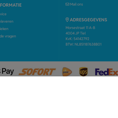
Mail ons
NFORMATIE
vice
ADRESGEGEVENS
anleveren
Morsestraat 11 A-B
ieken
4004 JP Tiel
de vragen
KvK: 54142792
BTW: NL851187638B01
Beoordeling door klanten: 9.4 / 579 - 100% beveelt ons aa
en
Disclaimer
Sitemap
Privacy & Cookies
Copyright © 2026 - Sleutel