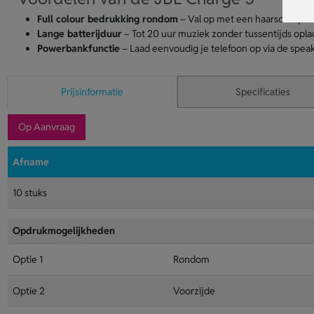
Full colour bedrukking rondom
– Val op met een haarscherpe b
Lange batterijduur
– Tot 20 uur muziek zonder tussentijds opla
Powerbankfunctie
– Laad eenvoudig je telefoon op via de speak
Prijsinformatie
Specificaties
Op Aanvraag
Afname
10 stuks
Opdrukmogelijkheden
Optie 1
Rondom
Optie 2
Voorzijde