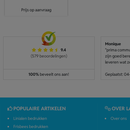
Prijs op aanvraag
Monique
9.4
"prima communi
(579 beoordelingen)
zijn goed ber
leveren wat z
100%
beveelt ons aan!
Geplaatst: 0
POPULAIRE ARTIKELEN
OVER L
Linialen bedrukken
Over ons
Frisbees bedrukken