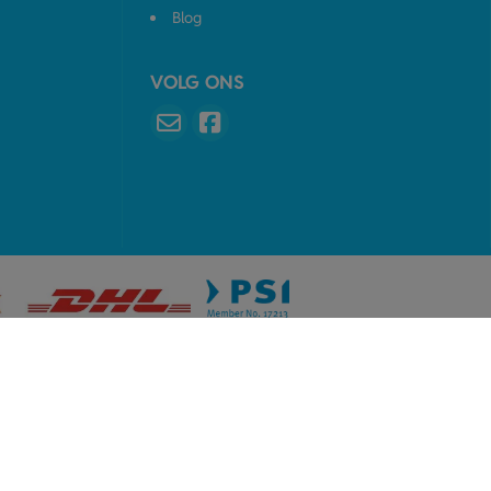
Blog
VOLG ONS
n!
hangers.nl