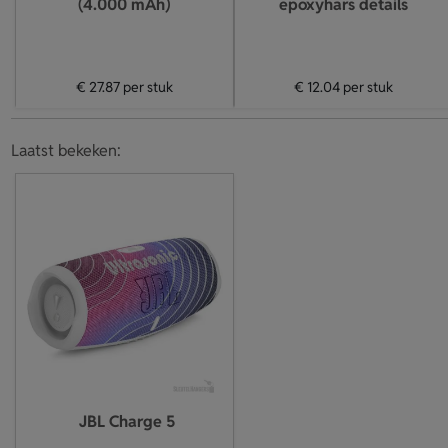
(4.000 mAh)
epoxyhars details
€ 27.87
per stuk
€ 12.04
per stuk
Laatst bekeken:
JBL Charge 5