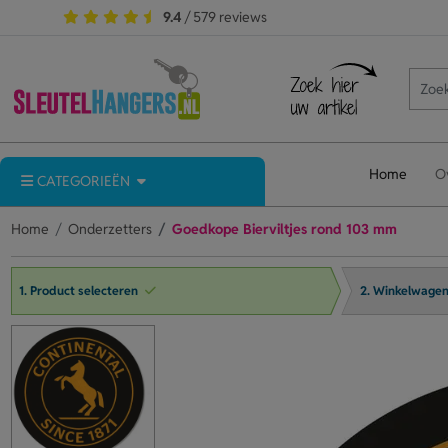
9.4
/ 579 reviews
Home
O
CATEGORIEËN
Home
Onderzetters
Goedkope Bierviltjes rond 103 mm
1. Product selecteren
2. Winkelwage