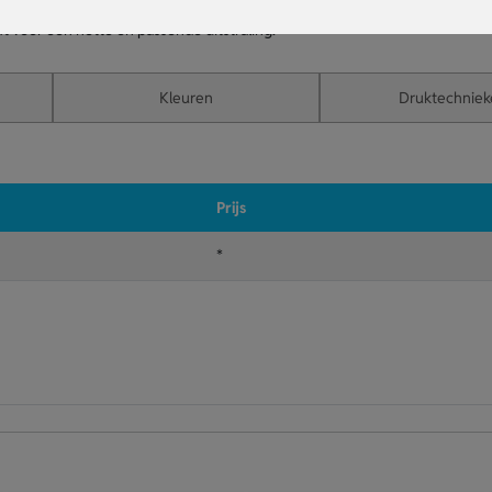
der dat je veel betaalt.
 voor een nette en passende uitstraling.
Kleuren
Druktechniek
Prijs
*