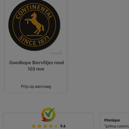
Goedkope Bierviltjes rond
103 mm
Prijs op aanvraag
Monique
9.4
"prima communi