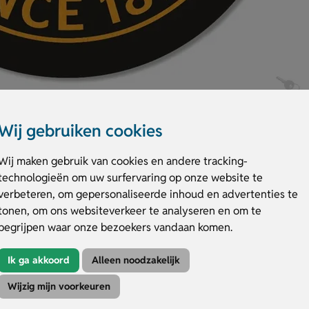
Wij gebruiken cookies
Wij maken gebruik van cookies en andere tracking-
technologieën om uw surfervaring op onze website te
verbeteren, om gepersonaliseerde inhoud en advertenties te
tonen, om ons websiteverkeer te analyseren en om te
e zetten? Goedkope bierviltjes rond 103 mm zijn klein, handig en direct 
begrijpen waar onze bezoekers vandaan komen.
iltjes rond 103 mm zijn ideaal voor acties, feestjes en horecagebruik. Beste
Ik ga akkoord
Alleen noodzakelijk
 rond
Wijzig mijn voorkeuren
p opvallen op een compact bierviltje.