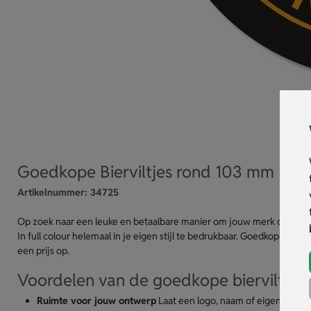
Goedkope Bierviltjes rond 103 mm
Artikelnummer:
34725
Op zoek naar een leuke en betaalbare manier om jouw merk op tafel t
In full colour helemaal in je eigen stijl te bedrukbaar. Goedkope bierv
een prijs op.
Voordelen van de goedkope bierviltjes
Ruimte voor jouw ontwerp
Laat een logo, naam of eigen ontwer