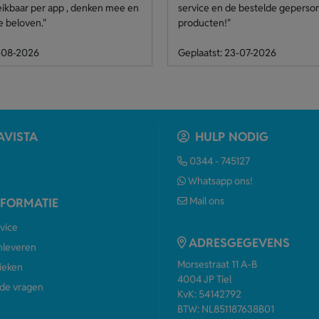
eikbaar per app , denken mee en
service en de bestelde geperso
e beloven."
producten!"
4-08-2026
Geplaatst: 23-07-2026
AVISTA
HULP NODIG
0344 - 745127
Whatsapp ons!
Mail ons
NFORMATIE
vice
ADRESGEGEVENS
anleveren
Morsestraat 11 A-B
ieken
4004 JP Tiel
de vragen
KvK: 54142792
BTW: NL851187638B01