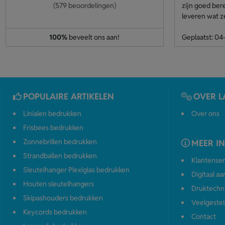
(579 beoordelingen)
zijn goed ber
leveren wat z
100%
beveelt ons aan!
Geplaatst: 0
POPULAIRE ARTIKELEN
OVER L
Linialen bedrukken
Over ons
Frisbees bedrukken
Zonnebrillen bedrukken
MEER I
Strandballen bedrukken
Klantenser
Sleutelhanger Plexiglas bedrukken
Digitaal a
Houten sleutelhangers
Druktechn
Skipashouders bedrukken
Veelgestel
Keycords bedrukken
Contact