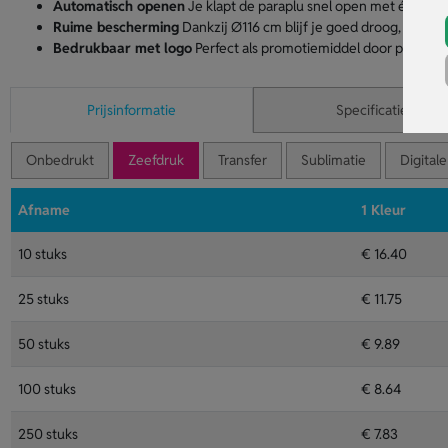
Automatisch openen
Je klapt de paraplu snel open met één druk 
Ruime bescherming
Dankzij Ø116 cm blijf je goed droog, ook als
Bedrukbaar met logo
Perfect als promotiemiddel door personali
Prijsinformatie
Specificaties
Onbedrukt
Zeefdruk
Transfer
Sublimatie
Digitale
Afname
1 Kleur
10 stuks
€ 16.40
25 stuks
€ 11.75
50 stuks
€ 9.89
100 stuks
€ 8.64
250 stuks
€ 7.83