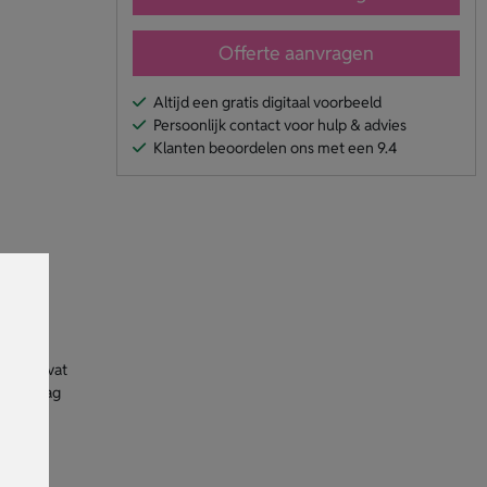
Offerte aanvragen
Altijd een gratis digitaal voorbeeld
Persoonlijk contact voor hulp & advies
Klanten beoordelen ons met een 9.4
at
VA handvat
l of vraag