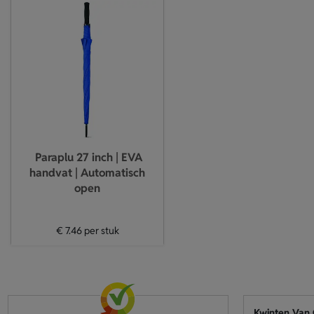
Paraplu 27 inch | EVA
handvat | Automatisch
open
€ 7.46
per stuk
Kwinten Van