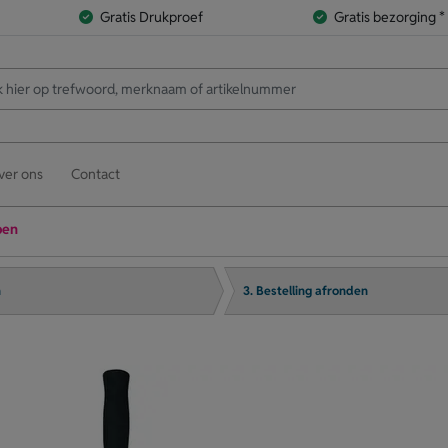
Gratis Drukproef
Gratis bezorging *
ver ons
Contact
pen
n
3. Bestelling afronden