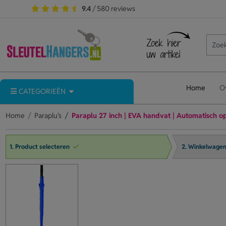
9.4
/ 580 reviews
Home
O
CATEGORIEËN
Home
Paraplu's
Paraplu 27 inch | EVA handvat | Automatisch o
1. Product selecteren
2. Winkelwage