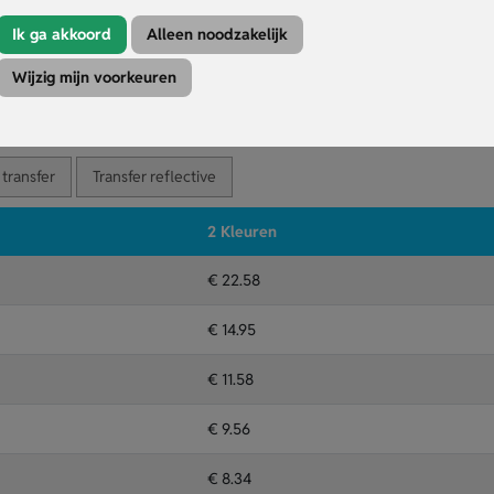
op de knop, ideaal bij plotselinge regen.
 je met z’n tweeën loopt.
Ik ga akkoord
Alleen noodzakelijk
satie met jouw tekst of logo.
Wijzig mijn voorkeuren
Kleuren
Druktechniek
 transfer
Transfer reflective
2 Kleuren
€ 22.58
€ 14.95
€ 11.58
€ 9.56
€ 8.34