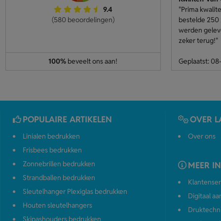
9.4
"Prima kwalite
(580 beoordelingen)
bestelde 250 
werden geleve
zeker terug!"
100%
beveelt ons aan!
Geplaatst: 0
POPULAIRE ARTIKELEN
OVER L
Linialen bedrukken
Over ons
Frisbees bedrukken
Zonnebrillen bedrukken
MEER I
Strandballen bedrukken
Klantenser
Sleutelhanger Plexiglas bedrukken
Digitaal a
Houten sleutelhangers
Druktechn
Skipashouders bedrukken