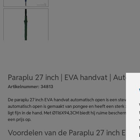
Paraplu 27 inch | EVA handvat | Automa
Artikelnummer:
34813
De paraplu 27 inch EVA handvat automatisch open is een stevige en 
automatisch open is gemaakt van pongee en heeft een sterk zwart m
ligt fijn in de hand. Met Ø116X94,3CM biedt hij ruime bescherming en 
een prijs op.
Voordelen van de Paraplu 27 inch EVA