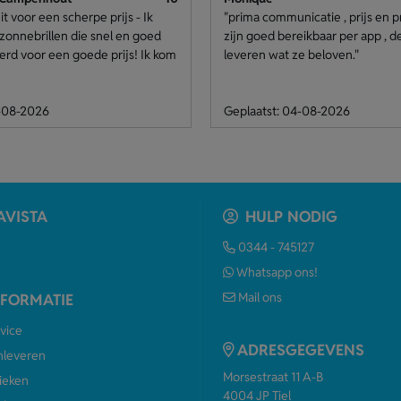
it voor een scherpe prijs - Ik
"prima communicatie , prijs en p
zonnebrillen die snel en goed
zijn goed bereikbaar per app , 
rd voor een goede prijs! Ik kom
leveren wat ze beloven."
8-08-2026
Geplaatst: 04-08-2026
AVISTA
HULP NODIG
0344 - 745127
Whatsapp ons!
Mail ons
NFORMATIE
vice
ADRESGEGEVENS
anleveren
Morsestraat 11 A-B
ieken
4004 JP Tiel