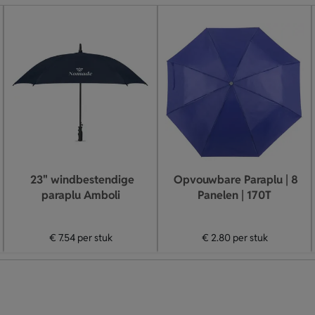
23" windbestendige
Opvouwbare Paraplu | 8
paraplu Amboli
Panelen | 170T
€ 7.54
per stuk
€ 2.80
per stuk