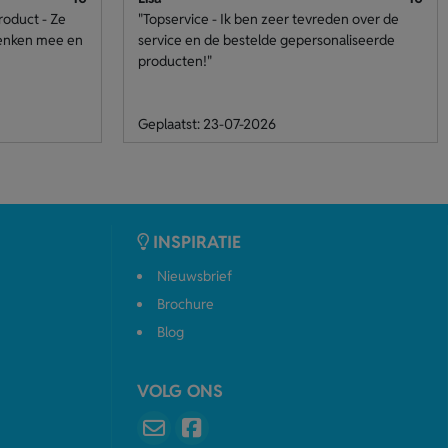
roduct - Ze
"Topservice - Ik ben zeer tevreden over de
denken mee en
service en de bestelde gepersonaliseerde
producten!"
Geplaatst: 23-07-2026
INSPIRATIE
Nieuwsbrief
Brochure
Blog
VOLG ONS