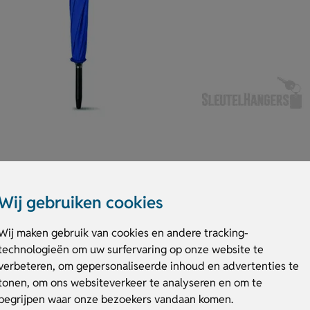
tisch open
Wij gebruiken cookies
praktische keuze voor dagelijks gebruik. Deze paraplu 27 inch EVA handv
Wij maken gebruik van cookies en andere tracking-
etalen frame. Dankzij de automatische opening sta je snel droog. Het E
technologieën om uw surfervaring op onze website te
is leverbaar in diverse kleuren. Bedruk hem met jouw logo of tekst. Beste
verbeteren, om gepersonaliseerde inhoud en advertenties te
tonen, om ons websiteverkeer te analyseren en om te
 handvat automatisch open
begrijpen waar onze bezoekers vandaan komen.