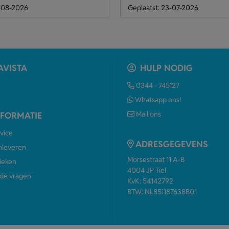
4-08-2026
Geplaatst: 23-07-2026
AVISTA
HULP NODIG
0344 - 745127
Whatsapp ons!
Mail ons
NFORMATIE
vice
ADRESGEGEVENS
anleveren
Morsestraat 11 A-B
ieken
4004 JP Tiel
de vragen
KvK: 54142792
BTW: NL851187638B01