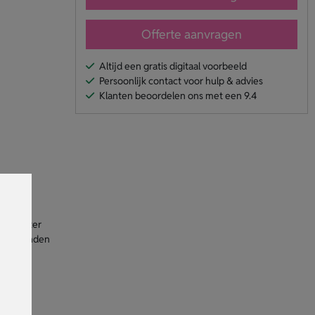
Offerte aanvragen
Altijd een gratis digitaal voorbeeld
Persoonlijk contact voor hulp & advies
Klanten beoordelen ons met een 9.4
ets achter
houderbanden