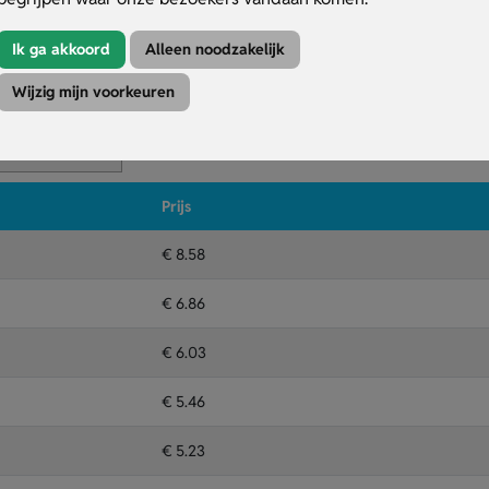
bereik.
dere posities.
Ik ga akkoord
Alleen noodzakelijk
Wijzig mijn voorkeuren
Kleuren
Druktechniek
ansfer reflective
Prijs
€ 8.58
€ 6.86
€ 6.03
€ 5.46
€ 5.23