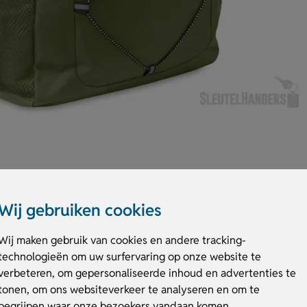
Wij gebruiken cookies
Voorvak met rits, mesh zijvakken en een decoratief koord waar je snel i
t diverse basiskleuren. Laat de voorzijde boven het ritsvak en zelfs de sc
Wij maken gebruik van cookies en andere tracking-
beweging. Bestel of vraag een prijs op.
technologieën om uw surfervaring op onze website te
verbeteren, om gepersonaliseerde inhoud en advertenties te
k Hige
tonen, om ons websiteverkeer te analyseren en om te
begrijpen waar onze bezoekers vandaan komen.