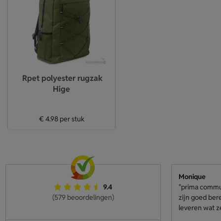
Rpet polyester rugzak
Hige
€ 4.98
per stuk
Monique
9.4
"prima communi
(579 beoordelingen)
zijn goed ber
leveren wat z