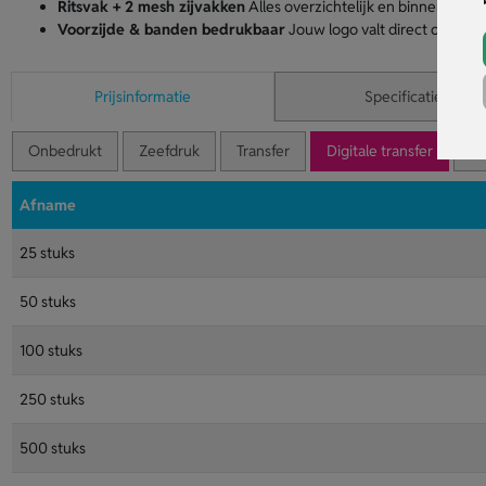
Ritsvak + 2 mesh zijvakken
Alles overzichtelijk en binnen hand
Voorzijde & banden bedrukbaar
Jouw logo valt direct op, meer
Prijsinformatie
Specificaties
Onbedrukt
Zeefdruk
Transfer
Digitale transfer
Tr
Afname
25 stuks
50 stuks
100 stuks
250 stuks
500 stuks