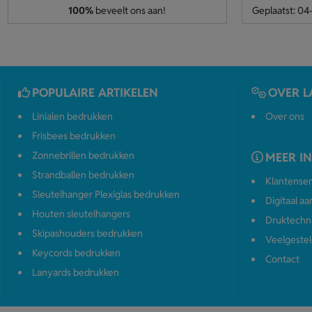
100%
beveelt ons aan!
Geplaatst: 0
POPULAIRE ARTIKELEN
OVER L
Linialen bedrukken
Over ons
Frisbees bedrukken
Zonnebrillen bedrukken
MEER I
Strandballen bedrukken
Klantenser
Sleutelhanger Plexiglas bedrukken
Digitaal a
Houten sleutelhangers
Druktechn
Skipashouders bedrukken
Veelgestel
Keycords bedrukken
Contact
Lanyards bedrukken