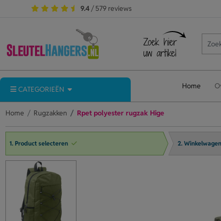
9.4
/ 579 reviews
Home
O
CATEGORIEËN
Home
Rugzakken
Rpet polyester rugzak Hige
1. Product selecteren
2. Winkelwage