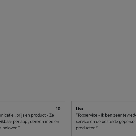
10
Lisa
catie , prijs en product - Ze
"Topservice - Ik ben zeer tevre
eikbaar per app , denken mee en
service en de bestelde geperso
e beloven."
producten!"