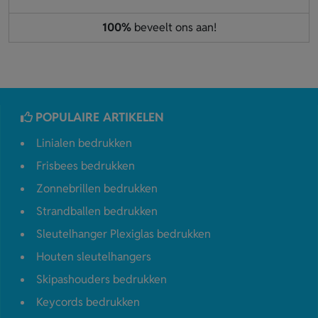
100%
beveelt ons aan!
POPULAIRE ARTIKELEN
Linialen bedrukken
Frisbees bedrukken
Zonnebrillen bedrukken
Strandballen bedrukken
Sleutelhanger Plexiglas bedrukken
Houten sleutelhangers
Skipashouders bedrukken
Keycords bedrukken