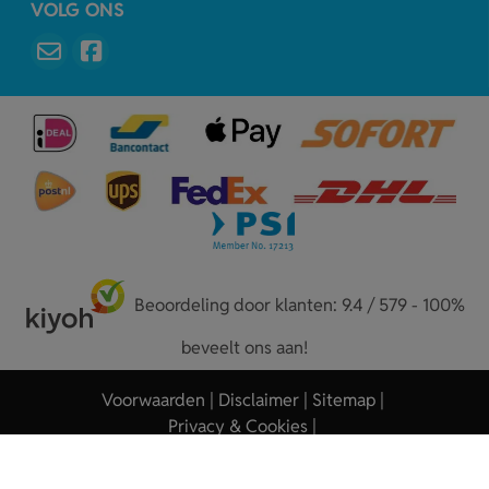
VOLG ONS
Beoordeling door klanten: 9.4 / 579 - 100%
beveelt ons aan!
Voorwaarden
Disclaimer
Sitemap
Privacy & Cookies
Copyright © 2026 - Sleutelhangers.nl