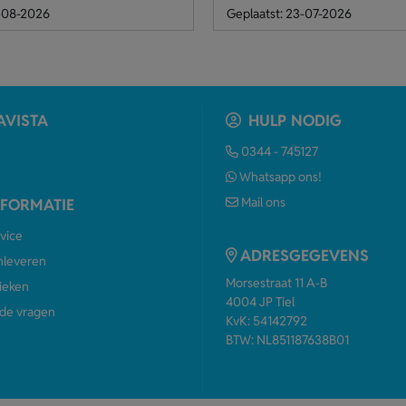
4-08-2026
Geplaatst: 23-07-2026
AVISTA
HULP NODIG
0344 - 745127
Whatsapp ons!
Mail ons
NFORMATIE
vice
ADRESGEGEVENS
anleveren
Morsestraat 11 A-B
ieken
4004 JP Tiel
de vragen
KvK: 54142792
BTW: NL851187638B01