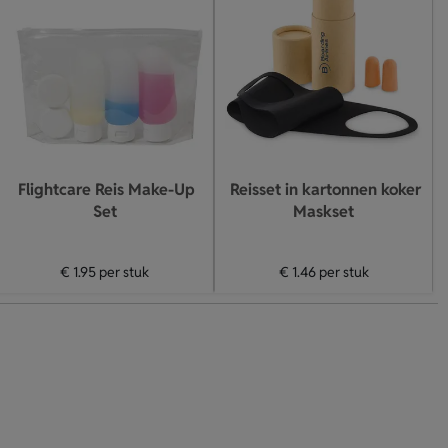
Flightcare Reis Make-Up
Reisset in kartonnen koker
Set
Maskset
€ 1.95
per stuk
€ 1.46
per stuk