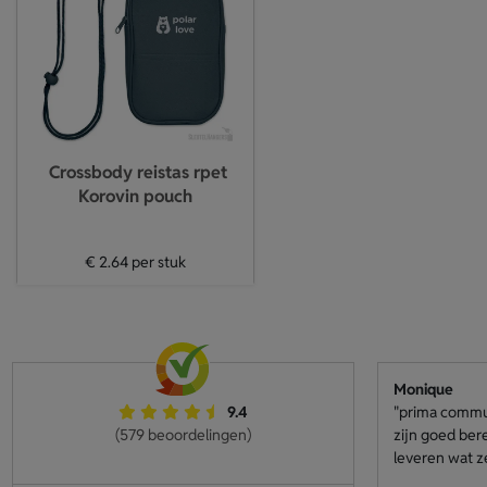
Crossbody reistas rpet
Korovin pouch
€ 2.64
per stuk
Monique
9.4
"prima communi
(579 beoordelingen)
zijn goed ber
leveren wat z