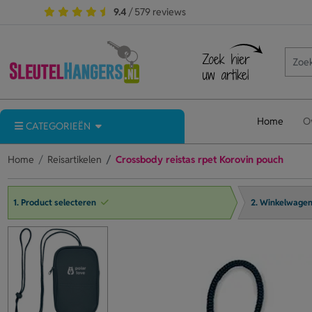
9.4
/ 579 reviews
Home
O
CATEGORIEËN
Home
Reisartikelen
Crossbody reistas rpet Korovin pouch
1. Product selecteren
2. Winkelwage