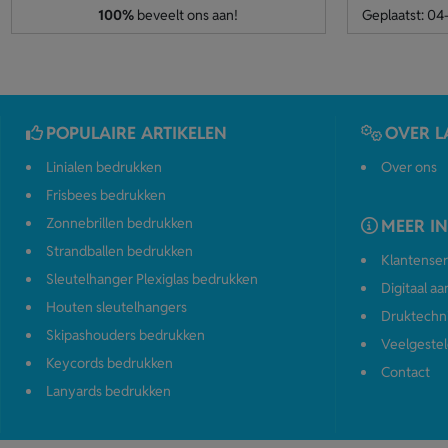
100%
beveelt ons aan!
Geplaatst: 0
POPULAIRE ARTIKELEN
OVER L
Linialen bedrukken
Over ons
Frisbees bedrukken
Zonnebrillen bedrukken
MEER I
Strandballen bedrukken
Klantenser
Sleutelhanger Plexiglas bedrukken
Digitaal a
Houten sleutelhangers
Druktechn
Skipashouders bedrukken
Veelgestel
Keycords bedrukken
Contact
Lanyards bedrukken