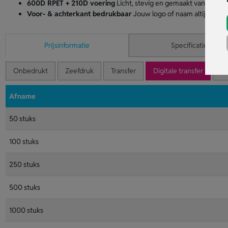
600D RPET + 210D voering
Licht, stevig en gemaakt van gerecy
Voor- & achterkant bedrukbaar
Jouw logo of naam altijd zicht
Prijsinformatie
Specificaties
Onbedrukt
Zeefdruk
Transfer
Digitale transfer
Tr
Afname
50 stuks
100 stuks
250 stuks
500 stuks
1000 stuks