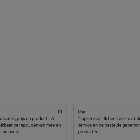
10
Lisa
catie , prijs en product - Ze
"Topservice - Ik ben zeer tevre
eikbaar per app , denken mee en
service en de bestelde geperso
e beloven."
producten!"