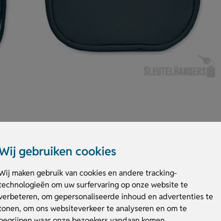
Wij gebruiken cookies
tas. Gemaakt van 600D RPET met 210D voering. Draagkoord voor handsfre
everbaar in diverse kleuren. Voor- én achterkant te bedrukken met jouw 
Wij maken gebruik van cookies en andere tracking-
rpet Korovin pouch houdt het simpel en slim. Bestel of vraag een prijs op.
technologieën om uw surfervaring op onze website te
verbeteren, om gepersonaliseerde inhoud en advertenties te
et Korovin pouch
tonen, om ons websiteverkeer te analyseren en om te
begrijpen waar onze bezoekers vandaan komen.