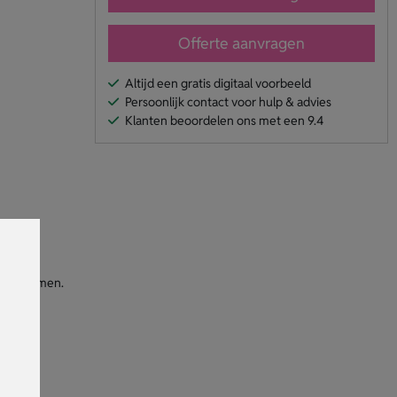
Offerte aanvragen
Altijd een gratis digitaal voorbeeld
Persoonlijk contact voor hulp & advies
Klanten beoordelen ons met een 9.4
e meenemen.
ontwerp.