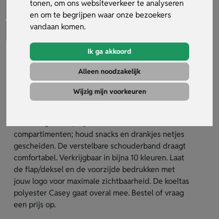
tonen, om ons websiteverkeer te analyseren
en om te begrijpen waar onze bezoekers
vandaan komen.
Ik ga akkoord
Koeltas polyester Casey
Alleen noodzakelijk
Artikelnummer:
37292
Wijzig mijn voorkeuren
De koeltas polyester Casey is je praktische
koelmaatje voor werk, strand en picknick. Gemaakt
van stevig 600D polyester met twee
compartimenten; houd snacks en drankjes netjes
gescheiden. De verstelbare schouderband draagt
comfortabel. Verkrijgbaar in bijna 10 kleuren. Laat
de flap/deksel en de voorzijde bedrukken met
jouw logo voor maximale zichtbaarheid. De koeltas
polyester Casey gaat overal mee. Bestel of vraag
een prijs op.