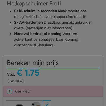
Melkopschuimer Froti
Café-schuim in seconden
Maak moeiteloos
romig melkschuim voor cappuccino of latte.
2× AA-batterijen
Draadloos gemak; gebruik ’m
overal (batterijen niet inbegrepen).
Handvat bedruk of doming
Voor- en
achterkant personaliseerbaar; doming =
glanzende 3D-harslaag.
Bereken mijn prijs
€ 1.75
v.a.
(Excl. BTW)
Kies kleur
1