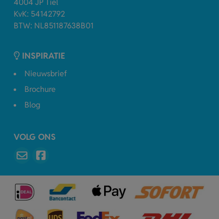
4004 JP Tiel
KvK: 54142792
BTW: NL851187638B01
INSPIRATIE
Nieuwsbrief
Brochure
Blog
VOLG ONS