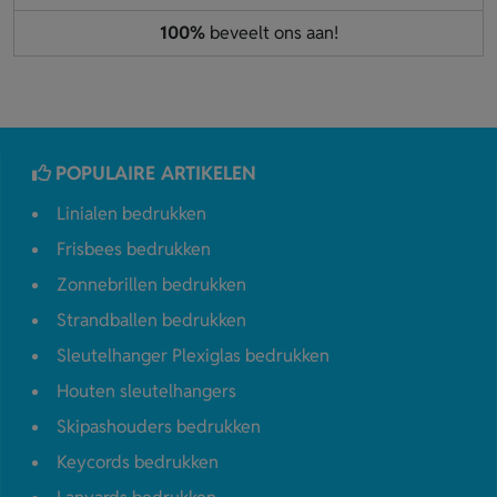
100%
beveelt ons aan!
POPULAIRE ARTIKELEN
Linialen bedrukken
Frisbees bedrukken
Zonnebrillen bedrukken
Strandballen bedrukken
Sleutelhanger Plexiglas bedrukken
Houten sleutelhangers
Skipashouders bedrukken
Keycords bedrukken