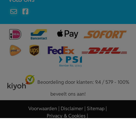
Beoordeling door klanten: 9.4 / 579 - 100%
beveelt ons aan!
Voorwaarden
Disclaimer
Sitemap
Privacy & Cookies
Copyright © 2026 - Sleutelhangers.nl