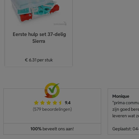
Eerste hulp set 37-delig
Sierra
€ 6.31
per stuk
Monique
9.4
"prima communi
(579 beoordelingen)
zijn goed ber
leveren wat z
100%
beveelt ons aan!
Geplaatst: 0