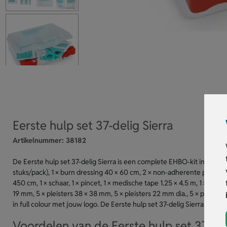
Eerste hulp set 37-delig Sierra
Artikelnummer:
38182
De Eerste hulp set 37-delig Sierra is een complete EHBO‑kit in een t
stuks/pack), 1 × burn dressing 40 × 60 cm, 2 × non-adherente pads 5 × 7
450 cm, 1 × schaar, 1 × pincet, 1 × medische tape 1.25 × 4.5 m, 1 × med
19 mm, 5 × pleisters 38 × 38 mm, 5 × pleisters 22 mm dia., 5 × pleister
in full colour met jouw logo. De Eerste hulp set 37-delig Sierra geeft 
Voordelen van de Eerste hulp set 37-del