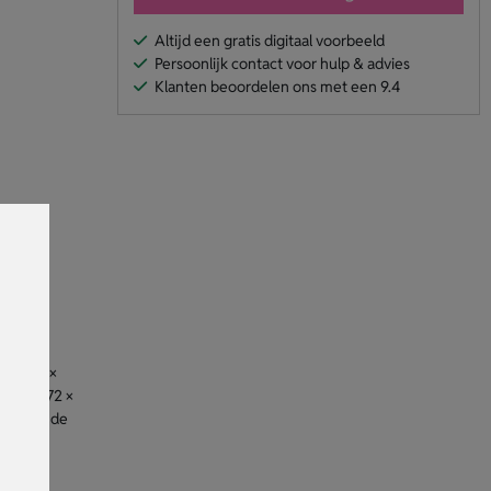
Altijd een gratis digitaal voorbeeld
Persoonlijk contact voor hulp & advies
Klanten beoordelen ons met een 9.4
s (2
and 7.5 ×
eisters 72 ×
 bovenzijde