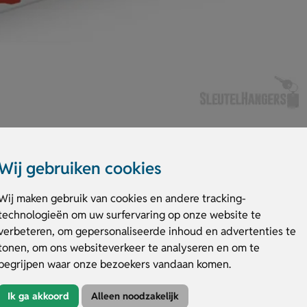
Wij gebruiken cookies
Wij maken gebruik van cookies en andere tracking-
technologieën om uw surfervaring op onze website te
ransparant PP‑doosje (EU‑norm). Inhoud: 1 × gauze sponzen 3" × 3" 12-laag
verbeteren, om gepersonaliseerde inhoud en advertenties te
.5 cm, 2 × gauze sponzen 2" × 2" 8-laags (2 stuks/pack), 1 × elastisch verb
tonen, om ons websiteverkeer te analyseren en om te
ische handschoenen (2 stuks), 2 × reinigingsdoekjes, 4 × alcoholpads, 5 × pl
s 76 × 38 mm. Ideaal voor thuis, kantoor, reis en outdoor. Personaliseer de
begrijpen waar onze bezoekers vandaan komen.
snel overzicht en vertrouwen. Bestel of vraag een prijs op.
Ik ga akkoord
Alleen noodzakelijk
ig Sierra