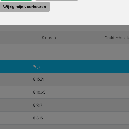
Wijzig mijn voorkeuren
ing.
en en kleine letsels.
r.
Kleuren
Druktechniek
Prijs
€ 15.91
€ 10.93
€ 9.17
€ 8.15