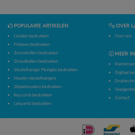
POPULAIRE ARTIKELEN
OVER L
Linialen bedrukken
Over ons
Frisbees bedrukken
Zonnebrillen bedrukken
MEER I
Strandballen bedrukken
Klantenser
Sleutelhanger Plexiglas bedrukken
Digitaal a
Houten sleutelhangers
Druktechn
Skipashouders bedrukken
Veelgestel
Keycords bedrukken
Contact
Lanyards bedrukken