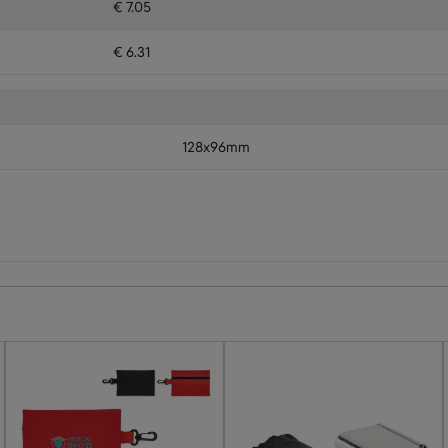
€ 7.05
€ 6.31
128x96mm