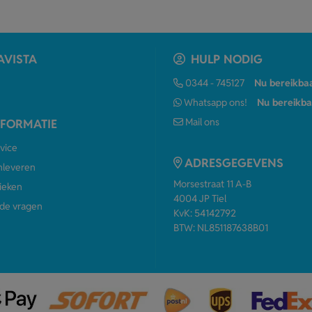
AVISTA
HULP NODIG
0344 - 745127
Nu bereikba
Whatsapp ons!
Nu bereikba
Mail ons
NFORMATIE
vice
ADRESGEGEVENS
anleveren
Morsestraat 11 A-B
ieken
4004 JP Tiel
de vragen
KvK: 54142792
BTW: NL851187638B01