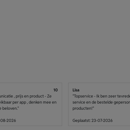
10
Lisa
catie , prijs en product - Ze
"Topservice - Ik ben zeer tevre
eikbaar per app , denken mee en
service en de bestelde geperso
e beloven."
producten!"
4-08-2026
Geplaatst: 23-07-2026