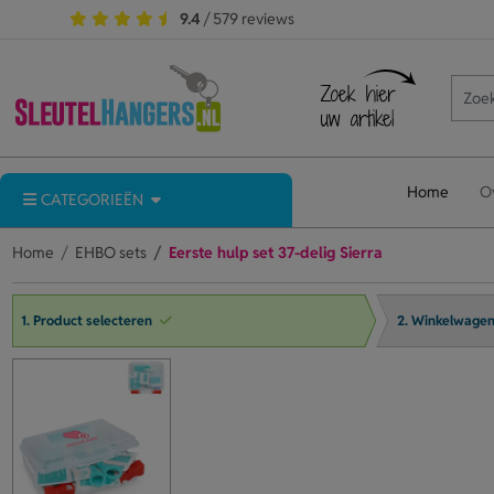
9.4
/ 579 reviews
Home
O
CATEGORIEËN
Home
EHBO sets
Eerste hulp set 37-delig Sierra
1. Product selecteren
2. Winkelwage