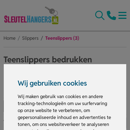
Home
Slippers
Teenslippers (3)
Teenslippers bedrukken
Kent u de kracht van gepersonaliseerde slippers als
marketinginstrument?
Teenslippers bedrukken
met uw
Wij gebruiken cookies
logo is niet alleen een betaalbare manier om reclame te
maken, maar ook een trendy en effectieve strategie. Vooral
Lees meer
tijdens de lente- en zomermaanden zijn bedrukte slippers
Wij maken gebruik van cookies en andere
ideaal om uw merkbekendheid te vergroten. Bent u van
tracking-technologieën om uw surfervaring
Badslippers
Teenslippers
Hotelslippers
plan ze te gebruiken als merchandising of relatiegeschenk?
op onze website te verbeteren, om
gepersonaliseerde inhoud en advertenties te
tonen, om ons websiteverkeer te analyseren