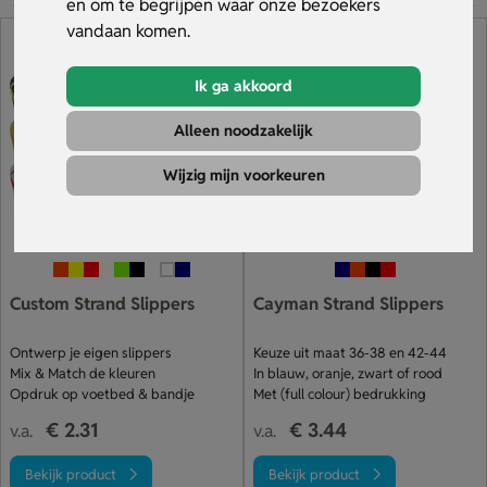
en om te begrijpen waar onze bezoekers
vandaan komen.
Ik ga akkoord
Alleen noodzakelijk
Wijzig mijn voorkeuren
Custom Strand Slippers
Cayman Strand Slippers
Ontwerp je eigen slippers
Keuze uit maat 36-38 en 42-44
Mix & Match de kleuren
In blauw, oranje, zwart of rood
Opdruk op voetbed & bandje
Met (full colour) bedrukking
€ 2.31
€ 3.44
v.a.
v.a.
Bekijk product
Bekijk product