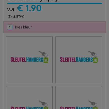
€ 1.90
v.a.
(Excl. BTW)
Kies kleur
1