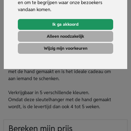
en om te begrijpen waar onze bezoekers
vandaan komen.
Ik ga akkoord
Alleen noodzakelijk
Sleutelhanger Seius
Wijzig mijn voorkeuren
Artikelnummer:
13603
Deze luxe sleutelhanger met echt rubber wordt
met de hand gemaakt en is het ideale cadeau om
aan iemand te schenken.
Verkrijgbaar in 5 verschillende kleuren.
Omdat deze sleutelhanger met de hand gemaakt
wordt, is de levertijd dan ook 4 tot 5 weken.
Bereken mijn prijs