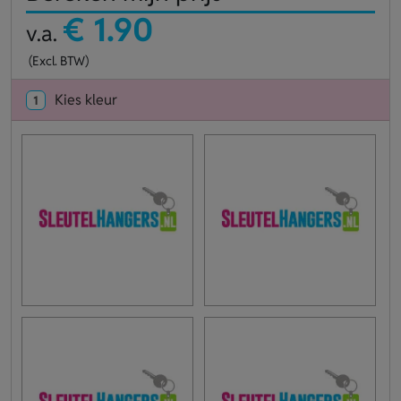
€ 1.90
v.a.
(Excl. BTW)
Kies kleur
1