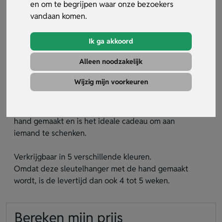
en om te begrijpen waar onze bezoekers
vandaan komen.
Ik ga akkoord
Alleen noodzakelijk
Sleutelhanger Postumus
Wijzig mijn voorkeuren
Artikelnummer:
13763
Deze luxe sleutelhanger met rubber wordt met de
hand gemaakt en is het ideale cadeau om aan
iemand te schenken.
Verkrijgbaar in 5 verschillende kleuren.
Omdat deze sleutelhanger met de hand gemaakt
wordt, is de levertijd dan ook 4 tot 5 weken.
Bereken mijn prijs