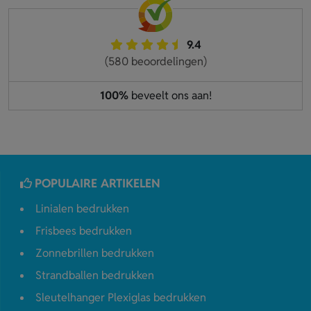
9.4
(580 beoordelingen)
100%
beveelt ons aan!
POPULAIRE ARTIKELEN
Linialen bedrukken
Frisbees bedrukken
Zonnebrillen bedrukken
Strandballen bedrukken
Sleutelhanger Plexiglas bedrukken