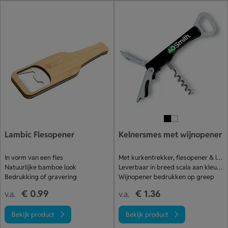
Lambic Flesopener
Kelnersmes met wijnopener
In vorm van een fles
Met kurkentrekker, flesopener & loodsnijder
Natuurlijke bamboe look
Leverbaar in breed scala aan kleuren
Bedrukking of gravering
Wijnopener bedrukken op greep
€ 0.99
€ 1.36
v.a.
v.a.
Bekijk product
Bekijk product