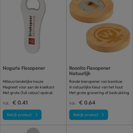
Nogurix Flesopener
Roonito Flesopener
Natuurlijk
Milieuvriendelijke keuze
Ronde bieropener van bamboe
Magneet voor aan de koelkast
In natuurlijke kleur van het hout
Met grote (full colour) opdruk
Met grote gravering of bedrukking
€ 0.41
€ 0.64
v.a.
v.a.
Bekijk product
Bekijk product