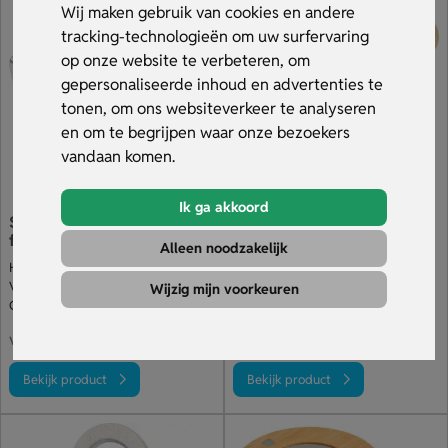
juiste adres. Bekijk ons assortiment.
Wij maken gebruik van cookies en andere
tracking-technologieën om uw surfervaring
op onze website te verbeteren, om
gepersonaliseerde inhoud en advertenties te
tonen, om ons websiteverkeer te analyseren
en om te begrijpen waar onze bezoekers
vandaan komen.
Ik ga akkoord
Sleutelhanger met
Bierbaum Flesopener
flesopener
Natuurlijk
Alleen noodzakelijk
Handig voor aan de sleutelbos
Bieropeners met houten handvat
Verkrijgbaar in vele kleuren
In natuurlijke kleur van het hout
Wijzig mijn voorkeuren
Gravure op de bovenkant
Handvat bedrukt of gegraveerd
€ 0.27
€ 0.68
v.a.
v.a.
Bekijk product
Bekijk product