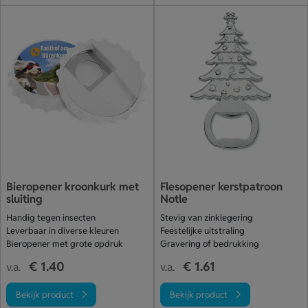
Bieropener kroonkurk met
Flesopener kerstpatroon
sluiting
Notle
Handig tegen insecten
Stevig van zinklegering
Leverbaar in diverse kleuren
Feestelijke uitstraling
Bieropener met grote opdruk
Gravering of bedrukking
€ 1.40
€ 1.61
v.a.
v.a.
Bekijk product
Bekijk product