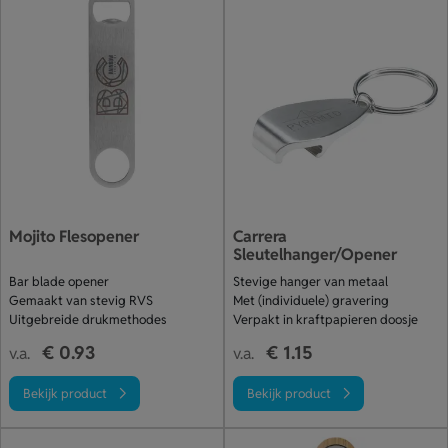
Mojito Flesopener
Carrera
Sleutelhanger/Opener
Bar blade opener
Stevige hanger van metaal
Gemaakt van stevig RVS
Met (individuele) gravering
Uitgebreide drukmethodes
Verpakt in kraftpapieren doosje
€ 0.93
€ 1.15
v.a.
v.a.
Bekijk product
Bekijk product