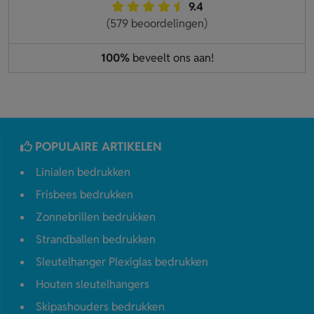
9.4
(579 beoordelingen)
100%
beveelt ons aan!
POPULAIRE ARTIKELEN
Linialen bedrukken
Frisbees bedrukken
Zonnebrillen bedrukken
Strandballen bedrukken
Sleutelhanger Plexiglas bedrukken
Houten sleutelhangers
Skipashouders bedrukken