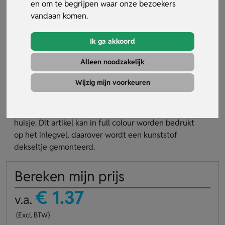
en om te begrijpen waar onze bezoekers
vandaan komen.
Ik ga akkoord
Alleen noodzakelijk
Sleutelhanger huisje metaal
Wijzig mijn voorkeuren
Artikelnummer:
22297
Sleutelhanger van metaal in de vorm van een
huisje. Dit artikel kan in full colour worden bedrukt
op het inlegvel, daarover wordt een kunststof
dekseltje gemonteerd.
Bereken mijn prijs
€ 1.37
v.a.
(Excl. BTW)