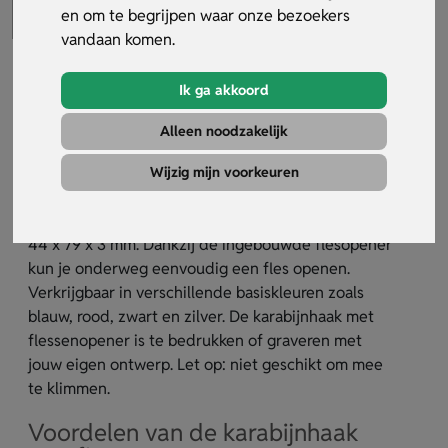
en om te begrijpen waar onze bezoekers
vandaan komen.
Ik ga akkoord
Karabijnhaak met flessenopener
Alleen noodzakelijk
Artikelnummer:
22781
Wijzig mijn voorkeuren
De karabijnhaak met flessenopener is gemaakt van
lichtgewicht aluminium en heeft een formaat van
44 x 79 x 3 mm. Dankzij de ingebouwde flesopener
kun je onderweg eenvoudig een fles openen.
Verkrijgbaar in verschillende basiskleuren zoals
blauw, rood, zwart en zilver. De karabijnhaak met
flessenopener is te bedrukken of graveren met
jouw eigen ontwerp. Let op: niet geschikt om mee
te klimmen.
Voordelen van de karabijnhaak