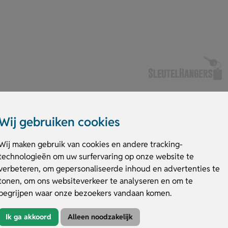
Wij gebruiken cookies
Wij maken gebruik van cookies en andere tracking-
technologieën om uw surfervaring op onze website te
 stevige aluminium haak voor bevestiging aan je jas, tas of broek. Dankz
verbeteren, om gepersonaliseerde inhoud en advertenties te
egangspas of sleutel. Laat de pashouder met karabijnhaak bedrukken of v
tonen, om ons websiteverkeer te analyseren en om te
begrijpen waar onze bezoekers vandaan komen.
ijnhaak
Ik ga akkoord
Alleen noodzakelijk
op z'n plek aan kleding of tas.