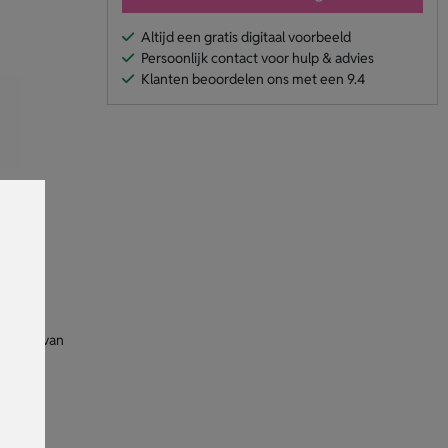
Altijd een gratis digitaal voorbeeld
Persoonlijk contact voor hulp & advies
Klanten beoordelen ons met een 9.4
ij de
oorzien van