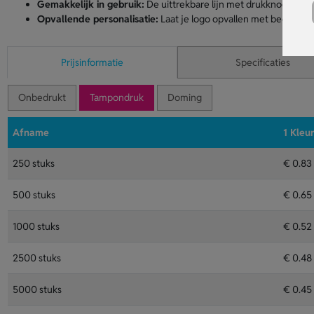
Gemakkelijk in gebruik:
De uittrekbare lijn met drukknoopsluitin
Opvallende personalisatie:
Laat je logo opvallen met bedrukkin
Prijsinformatie
Specificaties
Onbedrukt
Tampondruk
Doming
Afname
1 Kleu
250 stuks
€ 0.83
500 stuks
€ 0.65
1000 stuks
€ 0.52
2500 stuks
€ 0.48
5000 stuks
€ 0.45