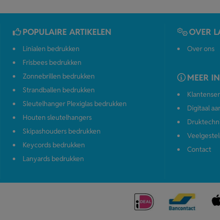
POPULAIRE ARTIKELEN
OVER L
Linialen bedrukken
Over ons
Frisbees bedrukken
Zonnebrillen bedrukken
MEER I
Strandballen bedrukken
Klantenser
Sleutelhanger Plexiglas bedrukken
Digitaal a
Houten sleutelhangers
Druktechn
Skipashouders bedrukken
Veelgestel
Keycords bedrukken
Contact
Lanyards bedrukken