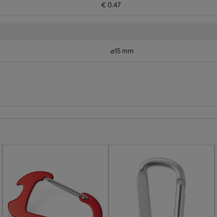
€ 0.47
⌀15 mm