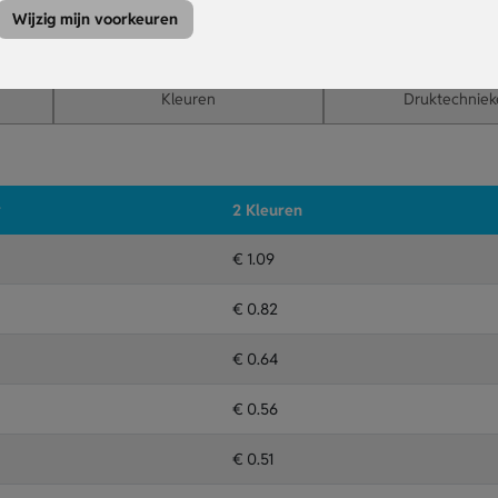
g zorgt voor snel gebruik van je pas of sleutel.
Wijzig mijn voorkeuren
g of doming op het oppervlak.
Kleuren
Druktechniek
r
2 Kleuren
€ 1.09
€ 0.82
€ 0.64
€ 0.56
€ 0.51