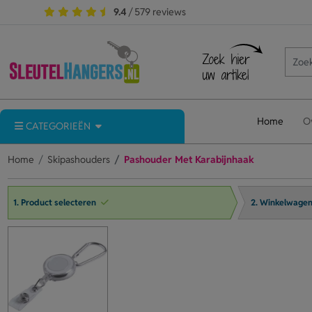
9.4
/ 579 reviews
Home
O
CATEGORIEËN
Home
Skipashouders
Pashouder Met Karabijnhaak
1. Product selecteren
2. Winkelwage