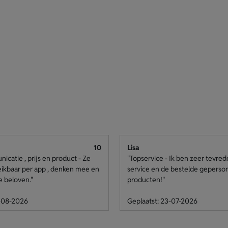
10
Lisa
catie , prijs en product - Ze
"Topservice - Ik ben zeer tevre
eikbaar per app , denken mee en
service en de bestelde geperso
e beloven."
producten!"
4-08-2026
Geplaatst: 23-07-2026