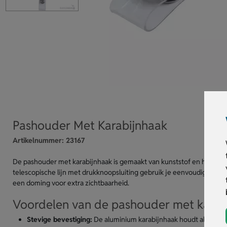
Pashouder Met Karabijnhaak
Artikelnummer:
23167
De pashouder met karabijnhaak is gemaakt van kunststof en heeft een
telescopische lijn met drukknoopsluiting gebruik je eenvoudig je to
een doming voor extra zichtbaarheid.
Voordelen van de pashouder met karab
Stevige bevestiging:
De aluminium karabijnhaak houdt alles goed 