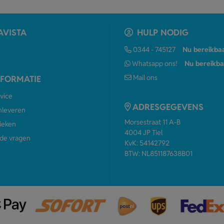
AVISTA
HULP NODIG
0344 - 745127
Nu bereikba
Whatsapp ons!
Nu bereikba
Mail ons
NFORMATIE
vice
ADRESGEGEVENS
anleveren
Morsestraat 11 A-B
ieken
4004 JP Tiel
de vragen
KvK: 54142792
BTW: NL851187638B01