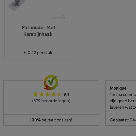
Pashouder Met
Karabijnhaak
€ 0.42
per stuk
Monique
9.4
"prima communi
(579 beoordelingen)
zijn goed ber
leveren wat z
100%
beveelt ons aan!
Geplaatst: 0