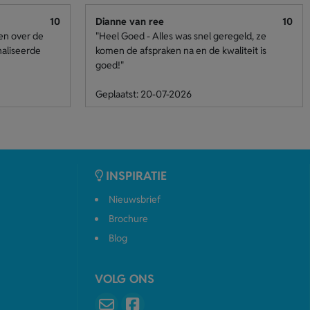
10
Dianne van ree
10
den over de
"Heel Goed - Alles was snel geregeld, ze
naliseerde
komen de afspraken na en de kwaliteit is
goed!"
Geplaatst: 20-07-2026
INSPIRATIE
Nieuwsbrief
Brochure
Blog
VOLG ONS