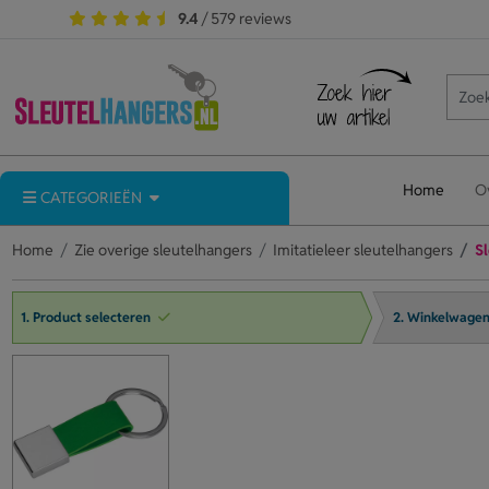
9.4
/ 579 reviews
Home
O
CATEGORIEËN
Home
Zie overige sleutelhangers
Imitatieleer sleutelhangers
S
1. Product selecteren
2. Winkelwage