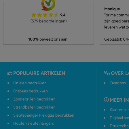
Monique
9.4
"prima communi
(579 beoordelingen)
zijn goed ber
leveren wat z
100%
beveelt ons aan!
Geplaatst: 0
POPULAIRE ARTIKELEN
OVER L
Linialen bedrukken
Over ons
Frisbees bedrukken
Zonnebrillen bedrukken
MEER I
Strandballen bedrukken
Klantenser
Sleutelhanger Plexiglas bedrukken
Digitaal a
Houten sleutelhangers
Druktechn