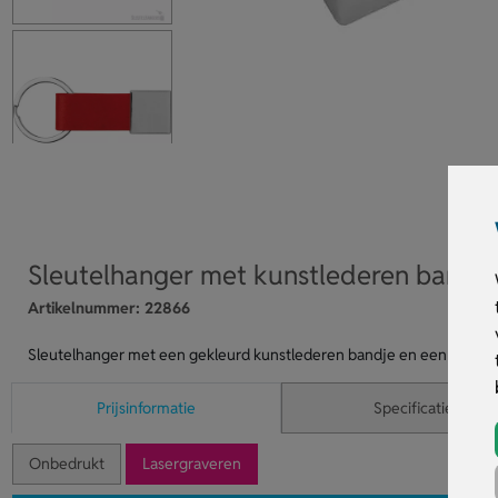
Sleutelhanger met kunstlederen bandje
Artikelnummer:
22866
Sleutelhanger met een gekleurd kunstlederen bandje en een glanze
Prijsinformatie
Specificaties
Onbedrukt
Lasergraveren