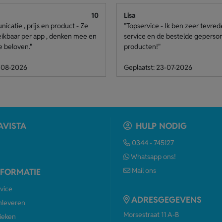
10
Lisa
catie , prijs en product - Ze
"Topservice - Ik ben zeer tevre
eikbaar per app , denken mee en
service en de bestelde geperso
e beloven."
producten!"
4-08-2026
Geplaatst: 23-07-2026
AVISTA
HULP NODIG
0344 - 745127
Whatsapp ons!
Mail ons
NFORMATIE
vice
ADRESGEGEVENS
anleveren
Morsestraat 11 A-B
ieken