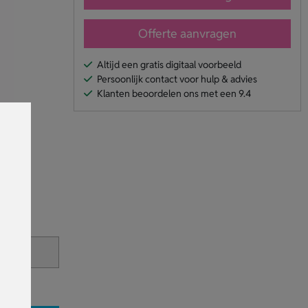
Offerte aanvragen
Altijd een gratis digitaal voorbeeld
Persoonlijk contact voor hulp & advies
Klanten beoordelen ons met een 9.4
en